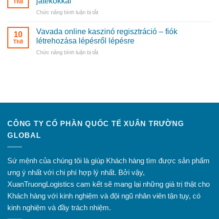
játékokkal
Th8
Güncel
Apps
ở
Chức năng bình luận bị tắt
Casino
for
Magyar
Giriş
On-
Online
Linki
Vavada online kaszinó regisztráció – fiók
the-
10
Casino
létrehozása lépésről lépésre
Go
Th8
rulett,
Betting
ở
Chức năng bình luận bị tắt
blackjack
Vavada
és
online
póker
kaszinó
játékokkal
regisztráció
–
fiók
létrehozása
lépésről
CÔNG TY CỔ PHẦN QUỐC TẾ XUÂN TRƯỜNG
lépésre
GLOBAL
Sứ mệnh của chúng tôi là giúp Khách hàng tìm được sản phẩm
ưng ý nhất với chi phí hợp lý nhất. Bởi vậy,
XuanTruongLogistics cam kết sẽ mang lại những giá trị thật cho
Khách hàng với kinh nghiệm và đội ngũ nhân viên tận tụy, có
kinh nghiệm và đầy trách nhiệm.