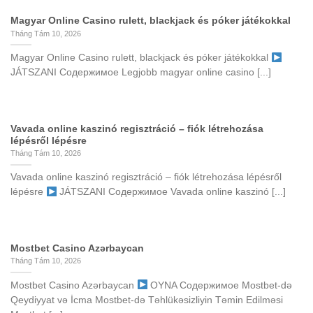
Magyar Online Casino rulett, blackjack és póker játékokkal
Tháng Tám 10, 2026
Magyar Online Casino rulett, blackjack és póker játékokkal
JÁTSZANI Содержимое Legjobb magyar online casino [...]
Vavada online kaszinó regisztráció – fiók létrehozása
lépésről lépésre
Tháng Tám 10, 2026
Vavada online kaszinó regisztráció – fiók létrehozása lépésről
lépésre
JÁTSZANI Содержимое Vavada online kaszinó [...]
Mostbet Casino Azərbaycan
Tháng Tám 10, 2026
Mostbet Casino Azərbaycan
OYNA Содержимое Mostbet-də
Qeydiyyat və İcma Mostbet-də Təhlükəsizliyin Təmin Edilməsi