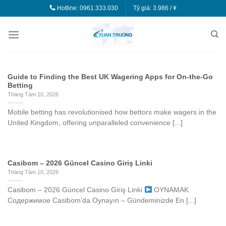
Skip
Hotline:
0961.333.030
Tỷ giá:
3.986 / ¥
to
content
Guide to Finding the Best UK Wagering Apps for On-the-Go
Betting
Tháng Tám 10, 2026
Mobile betting has revolutionised how bettors make wagers in the
United Kingdom, offering unparalleled convenience [...]
Casibom – 2026 Güncel Casino Giriş Linki
Tháng Tám 10, 2026
Casibom – 2026 Güncel Casino Giriş Linki
OYNAMAK
Содержимое Casibom’da Oynayın – Gündeminizde En [...]