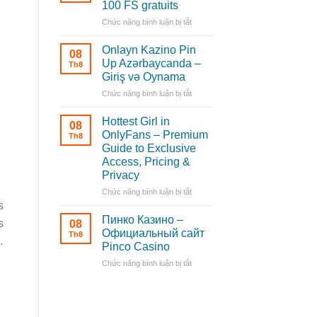
100 FS gratuits
línea
ở
Chức năng bình luận bị tắt
en
Casinozer
Argentina
Casino
Onlayn Kazino Pin
08
|
Up Azərbaycanda –
Th8
Bonus
Giriş və Oynama
De
ở
Chức năng bình luận bị tắt
100%
Onlayn
avec
Kazino
100
Hottest Girl in
08
Pin
FS
OnlyFans – Premium
Th8
Up
gratuits
Guide to Exclusive
Azərbaycanda
Access, Pricing &
–
Privacy
Giriş
və
ở
Chức năng bình luận bị tắt
Oynama
Hottest
s
Girl
Пинко Казино –
s
08
in
Официальный сайт
Th8
OnlyFans
.
Pinco Casino
–
ở
Chức năng bình luận bị tắt
Premium
Пинко
Guide
Казино
to
–
Exclusive
Официальный
Access,