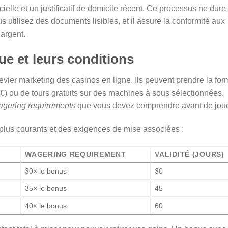
cielle et un justificatif de domicile récent. Ce processus ne dure
utilisez des documents lisibles, et il assure la conformité aux
’argent.
e et leurs conditions
evier marketing des casinos en ligne. Ils peuvent prendre la for
€) ou de tours gratuits sur des machines à sous sélectionnées.
agering requirements
que vous devez comprendre avant de joue
 plus courants et des exigences de mise associées :
WAGERING REQUIREMENT
VALIDITÉ (JOURS)
30× le bonus
30
35× le bonus
45
40× le bonus
60