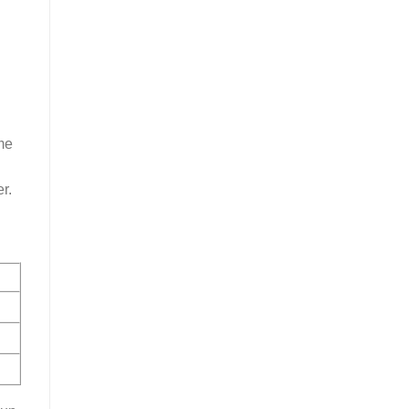
me
r.