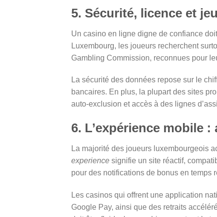
5. Sécurité, licence et j
Un casino en ligne digne de confiance doit
Luxembourg, les joueurs recherchent surto
Gambling Commission, reconnues pour leur
La sécurité des données repose sur le chif
bancaires. En plus, la plupart des sites pr
auto‑exclusion et accès à des lignes d’ass
6. L’expérience mobile : 
La majorité des joueurs luxembourgeois a
experience
signifie un site réactif, compa
pour des notifications de bonus en temps r
Les casinos qui offrent une application na
Google Pay, ainsi que des retraits accéléré