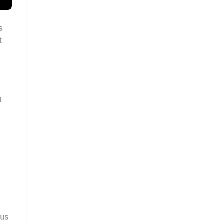
s
t
t
ous