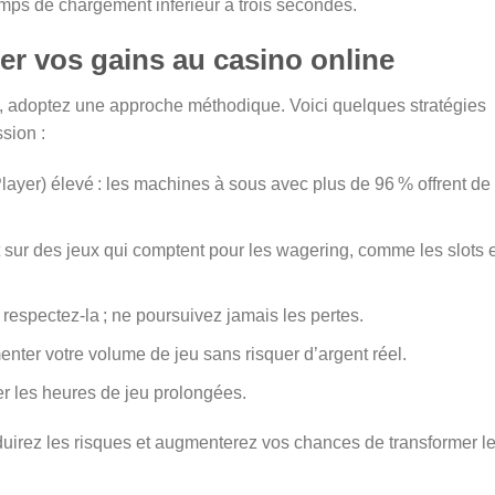
 temps de chargement inférieur à trois secondes.
er vos gains au casino online
oll, adoptez une approche méthodique. Voici quelques stratégies
sion :
layer) élevé : les machines à sous avec plus de 96 % offrent de
 sur des jeux qui comptent pour les wagering, comme les slots e
 respectez‑la ; ne poursuivez jamais les pertes.
enter votre volume de jeu sans risquer d’argent réel.
er les heures de jeu prolongées.
uirez les risques et augmenterez vos chances de transformer l