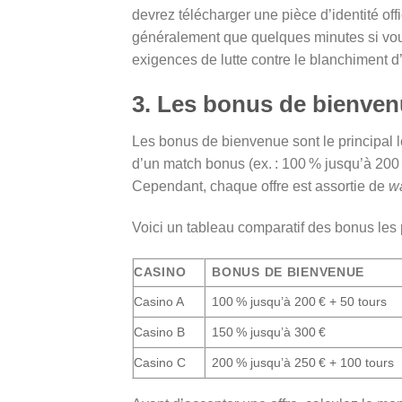
devrez télécharger une pièce d’identité offi
généralement que quelques minutes si vous 
exigences de lutte contre le blanchiment d
3. Les bonus de bienvenu
Les bonus de bienvenue sont le principal l
d’un match bonus (ex. : 100 % jusqu’à 200 
Cependant, chaque offre est assortie de
w
Voici un tableau comparatif des bonus les
CASINO
BONUS DE BIENVENUE
Casino A
100 % jusqu’à 200 € + 50 tours
Casino B
150 % jusqu’à 300 €
Casino C
200 % jusqu’à 250 € + 100 tours