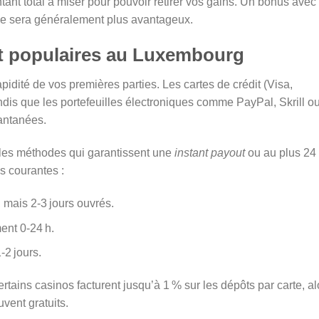
tant total à miser pour pouvoir retirer vos gains. Un bonus avec
ue sera généralement plus avantageux.
t populaires au Luxembourg
idité de vos premières parties. Les cartes de crédit (Visa,
ndis que les portefeuilles électroniques comme PayPal, Skrill o
tantanées.
z les méthodes qui garantissent une
instant payout
ou au plus 24
us courantes :
mais 2‑3 jours ouvrés.
ent 0‑24 h.
‑2 jours.
certains casinos facturent jusqu’à 1 % sur les dépôts par carte, al
uvent gratuits.