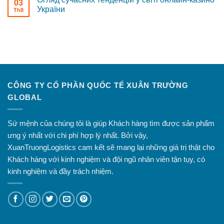
03
AI
Oyunları
України
Th8
Visibility
Audit
Service:
Steps,
Features
&
Pricing
Guide
CÔNG TY CỔ PHẦN QUỐC TẾ XUÂN TRƯỜNG
GLOBAL
Sứ mệnh của chúng tôi là giúp Khách hàng tìm được sản phẩm
ưng ý nhất với chi phí hợp lý nhất. Bởi vậy,
XuanTruongLogistics cam kết sẽ mang lại những giá trị thật cho
Khách hàng với kinh nghiệm và đội ngũ nhân viên tận tụy, có
kinh nghiệm và đầy trách nhiệm.