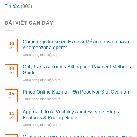
Tin tức
(802)
BÀI VIẾT GẦN ĐÂY
Cómo registrarse en Exnova México paso a paso
06
y comenzar a operar
Th8
ở
Chức năng bình luận bị tắt
Cómo
registrarse
Only Fans Accounts Billing and Payment Methods
06
en
Guide
Th8
Exnova
ở
Chức năng bình luận bị tắt
México
Only
paso
Fans
a
Pinco Online Kazino – Ən Populyar Slot Oyunları
05
Accounts
paso
Th8
ở
Chức năng bình luận bị tắt
Billing
y
Pinco
and
comenzar
Online
Payment
Approach to AI Visibility Audit Service: Steps,
a
04
Kazino
Methods
Features & Pricing Guide
operar
Th8
–
Guide
ở
Chức năng bình luận bị tắt
Ən
Approach
Populyar
to
Slot
Огляд сучасних тенденцій у світі онлайн-казино