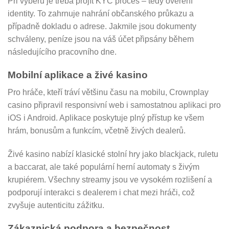
Při výběru je třeba projít KYC proces – tedy ověření
identity. To zahrnuje nahrání občanského průkazu a
případně dokladu o adrese. Jakmile jsou dokumenty
schváleny, peníze jsou na váš účet připsány během
následujícího pracovního dne.
Mobilní aplikace a živé kasino
Pro hráče, kteří tráví většinu času na mobilu, Crownplay
casino připravil responsivní web i samostatnou aplikaci pro
iOS i Android. Aplikace poskytuje plný přístup ke všem
hrám, bonusům a funkcím, včetně živých dealerů.
Živé kasino nabízí klasické stolní hry jako blackjack, ruletu
a baccarat, ale také populární herní automaty s živým
krupiérem. Všechny streamy jsou ve vysokém rozlišení a
podporují interakci s dealerem i chat mezi hráči, což
zvyšuje autenticitu zážitku.
Zákaznická podpora a bezpečnost