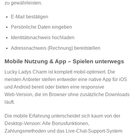
zu gewährleisten.
E‑Mail bestätigen
Persönliche Daten eingeben
Identitätsnachweis hochladen
Adressnachweis (Rechnung) bereitstellen
Mobile Nutzung & App – Spielen unterwegs
Lucky Ladys Charm ist komplett mobil‑optimiert. Die
meisten Anbieter stellen entweder eine native App für iOS
und Android bereit oder bieten eine responsive
Web‑Version, die im Browser ohne zusätzliche Downloads
läuft.
Die mobile Erfahrung unterscheidet sich kaum von der
Desktop‑Version: Alle Bonusfunktionen,
Zahlungsmethoden und das Live‑Chat‑Support‑System