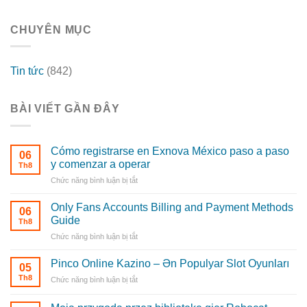
CHUYÊN MỤC
Tin tức
(842)
BÀI VIẾT GẦN ĐÂY
Cómo registrarse en Exnova México paso a paso
06
y comenzar a operar
Th8
ở
Chức năng bình luận bị tắt
Cómo
registrarse
Only Fans Accounts Billing and Payment Methods
06
en
Guide
Th8
Exnova
ở
Chức năng bình luận bị tắt
México
Only
paso
Fans
a
Pinco Online Kazino – Ən Populyar Slot Oyunları
05
Accounts
paso
Th8
ở
Chức năng bình luận bị tắt
Billing
y
Pinco
and
comenzar
Online
Payment