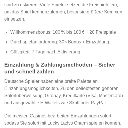
sind zu riskieren. Viele Spieler setzen die Freispiele ein,
um das Spiel kennenzulernen, bevor sie größere Summen
einsetzen.
Willkommensbonus: 100 % bis 100 € + 20 Freispiele
Durchspielanforderung: 30× Bonus + Einzahlung
Gültigkeit: 7 Tage nach Aktivierung
Einzahlung & Zahlungsmethoden – Sicher
und schnell zahlen
Deutsche Spieler haben eine breite Palette an
Einzahlungsmöglichkeiten. Zu den beliebtesten gehören
Sofortüberweisung, Giropay, Kreditkarte (Visa, Mastercard)
und ausgewählte E‑Wallets wie Skrill oder PayPal.
Die meisten Casinos bearbeiten Einzahlungen sofort,
sodass Sie sofort mit Lucky Ladys Charm spielen können.