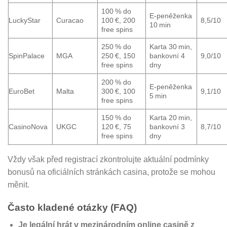
100 % do
E‑peněženka
LuckyStar
Curacao
100 €, 200
8,5/10
10 min
free spins
250 % do
Karta 30 min,
SpinPalace
MGA
250 €, 150
bankovní 4
9,0/10
free spins
dny
200 % do
E‑peněženka
EuroBet
Malta
300 €, 100
9,1/10
5 min
free spins
150 % do
Karta 20 min,
CasinoNova
UKGC
120 €, 75
bankovní 3
8,7/10
free spins
dny
Vždy však před registrací zkontrolujte aktuální podmínky
bonusů na oficiálních stránkách casina, protože se mohou
měnit.
Často kladené otázky (FAQ)
Je legální hrát v mezinárodním online casině z