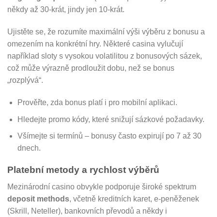
někdy až 30‑krát, jindy jen 10‑krát.
Ujistěte se, že rozumíte maximální výši výběru z bonusu a
omezením na konkrétní hry. Některé casina vylučují
například sloty s vysokou volatilitou z bonusových sázek,
což může výrazně prodloužit dobu, než se bonus
„rozplývá“.
Prověřte, zda bonus platí i pro mobilní aplikaci.
Hledejte promo kódy, které snižují sázkové požadavky.
Všímejte si termínů – bonusy často expirují po 7 až 30
dnech.
Platební metody a rychlost výběrů
Mezinárodní casino obvykle podporuje široké spektrum
deposit methods
, včetně kreditních karet, e‑peněženek
(Skrill, Neteller), bankovních převodů a někdy i