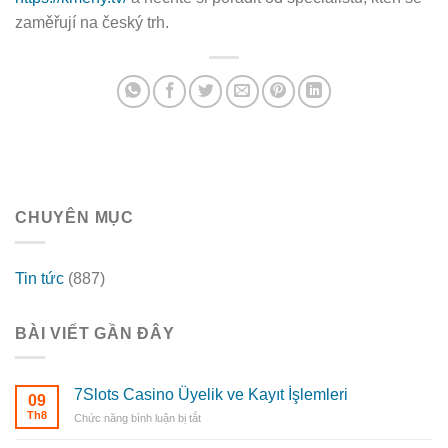
zaměřují na český trh.
CHUYÊN MỤC
Tin tức
(887)
BÀI VIẾT GẦN ĐÂY
7Slots Casino Üyelik ve Kayıt İşlemleri
09
Th8
ở
Chức năng bình luận bị tắt
7Slots