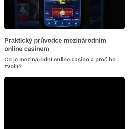
Praktický průvodce mezinárodním
online casinem
Co je mezinárodní online casino a proč ho
zvolit?