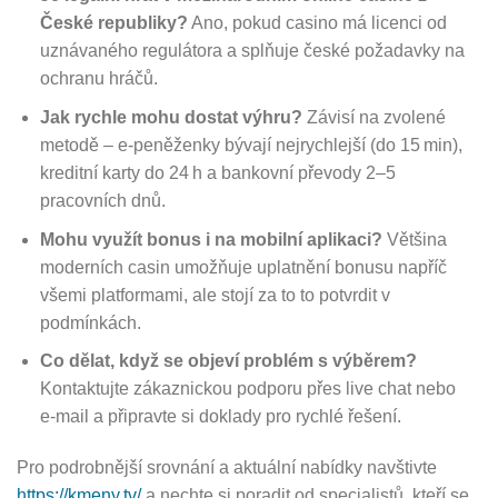
České republiky?
Ano, pokud casino má licenci od
uznávaného regulátora a splňuje české požadavky na
ochranu hráčů.
Jak rychle mohu dostat výhru?
Závisí na zvolené
metodě – e‑peněženky bývají nejrychlejší (do 15 min),
kreditní karty do 24 h a bankovní převody 2–5
pracovních dnů.
Mohu využít bonus i na mobilní aplikaci?
Většina
moderních casin umožňuje uplatnění bonusu napříč
všemi platformami, ale stojí za to to potvrdit v
podmínkách.
Co dělat, když se objeví problém s výběrem?
Kontaktujte zákaznickou podporu přes live chat nebo
e‑mail a připravte si doklady pro rychlé řešení.
Pro podrobnější srovnání a aktuální nabídky navštivte
https://kmeny.tv/
a nechte si poradit od specialistů, kteří se