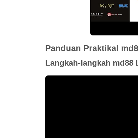
Panduan Praktikal md8
Langkah-langkah md88 L