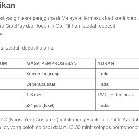
ikan
 yang mesra pengguna di Malaysia, termasuk kad kredit/debit
rti GrabPay dan Touch ‘n Go. Pilihan kaedah deposit
a.
ra kaedah deposit utama:
MUM
MASA PEMPROSESAN
YURAN
Secara langsung
Tiada
Beberapa saat
Tiada
1‑3 minit
RM1 per transaksi
2‑4 jam (lokal)
Tiada
YC (Know Your Customer) untuk mengesahkan identiti. Kaeda
allet, yang boleh selesai dalam 10‑30 minit selepas permohona