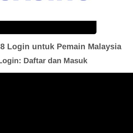
8 Login untuk Pemain Malaysia
ogin: Daftar dan Masuk