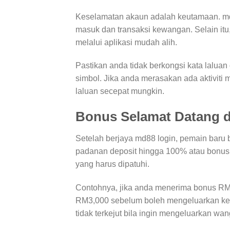
Keselamatan akaun adalah keutamaan. md
masuk dan transaksi kewangan. Selain itu,
melalui aplikasi mudah alih.
Pastikan anda tidak berkongsi kata lalua
simbol. Jika anda merasakan ada aktiviti
laluan secepat mungkin.
Bonus Selamat Datang d
Setelah berjaya md88 login, pemain baru
padanan deposit hingga 100% atau bonus 
yang harus dipatuhi.
Contohnya, jika anda menerima bonus RM
RM3,000 sebelum boleh mengeluarkan kem
tidak terkejut bila ingin mengeluarkan wan