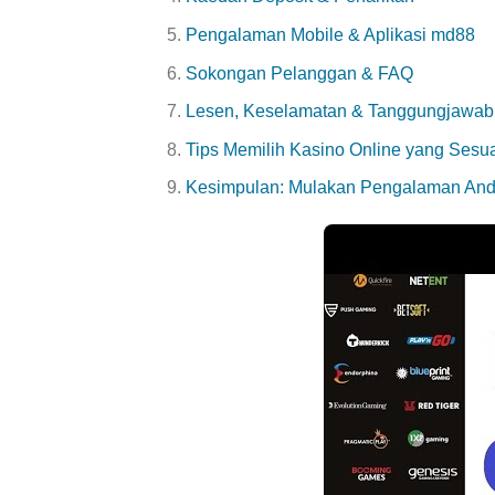
Pengalaman Mobile & Aplikasi md88
Sokongan Pelanggan & FAQ
Lesen, Keselamatan & Tanggungjawab
Tips Memilih Kasino Online yang Sesu
Kesimpulan: Mulakan Pengalaman And