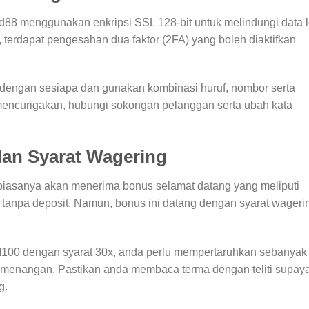
88 menggunakan enkripsi SSL 128‑bit untuk melindungi data 
 terdapat pengesahan dua faktor (2FA) yang boleh diaktifkan
n dengan sesiapa dan gunakan kombinasi huruf, nombor serta
 mencurigakan, hubungi sokongan pelanggan serta ubah kata
an Syarat Wagering
 biasanya akan menerima bonus selamat datang yang meliputi
tanpa deposit. Namun, bonus ini datang dengan syarat wageri
100 dengan syarat 30x, anda perlu mempertaruhkan sebanyak
enangan. Pastikan anda membaca terma dengan teliti supay
g.