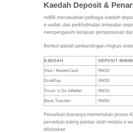
Kaedah Deposit & Penar
md88 menawarkan pelbagai kaedah deposit
e‑wallet, dan perkhidmatan tempatan sepe
mempengaruhi kelajuan pemprosesan dan
Berikut adalah perbandingan ringkas anta
KAEDAH
DEPOSIT MINI
Visa / MasterCard
RM10
GrabPay
RM20
Touch ‘n Go eWallet
RM15
Bank Transfer
RM50
Penarikan biasanya memerlukan proses K
penarikan paling pantas ialah melalui e‑w
diluluskan.