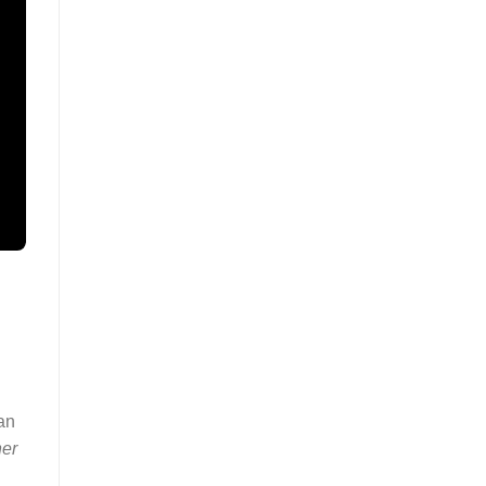
an
ner