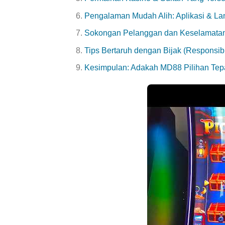
Pengalaman Mudah Alih: Aplikasi & L
Sokongan Pelanggan dan Keselamata
Tips Bertaruh dengan Bijak (Responsib
Kesimpulan: Adakah MD88 Pilihan Tep