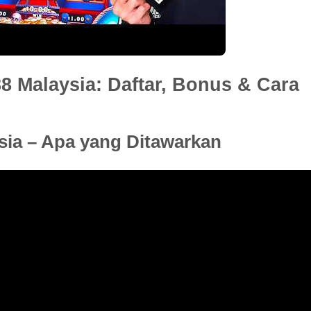
8 Malaysia: Daftar, Bonus & Cara
ia – Apa yang Ditawarkan