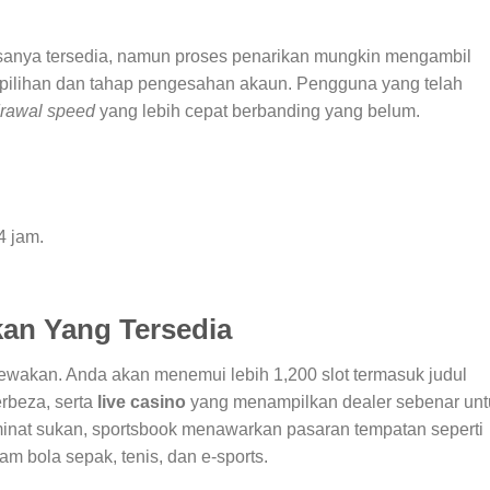
sanya tersedia, namun proses penarikan mungkin mengambil
pilihan dan tahap pengesahan akaun. Pengguna yang telah
drawal speed
yang lebih cepat berbanding yang belum.
4 jam.
an Yang Tersedia
ewakan. Anda akan menemui lebih 1,200 slot termasuk judul
berbeza, serta
live casino
yang menampilkan dealer sebenar unt
peminat sukan, sportsbook menawarkan pasaran tempatan seperti
am bola sepak, tenis, dan e‑sports.