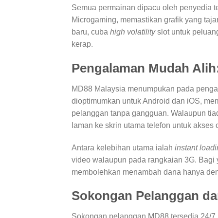
Semua permainan dipacu oleh penyedia te
Microgaming, memastikan grafik yang taj
baru, cuba
high volatility
slot untuk peluang
kerap.
Pengalaman Mudah Alih:
MD88 Malaysia menumpukan pada pengala
dioptimumkan untuk Android dan iOS, me
pelanggan tanpa gangguan. Walaupun tiad
laman ke skrin utama telefon untuk akses c
Antara kelebihan utama ialah
instant load
video walaupun pada rangkaian 3G. Bagi y
membolehkan menambah dana hanya denga
Sokongan Pelanggan da
Sokongan pelanggan MD88 tersedia 24/7 mel