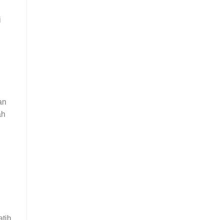
i
an
ah
atih