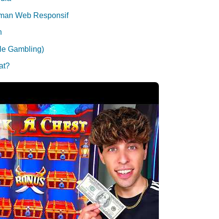
aman Web Responsif
n
le Gambling)
at?