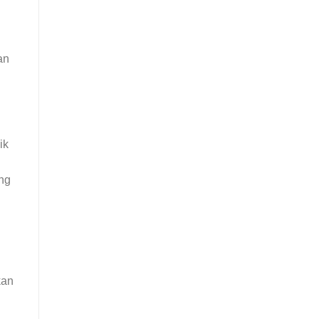
an
ik
ng
kan