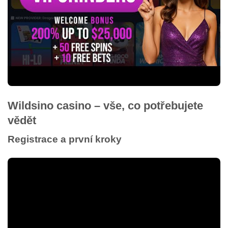
Wildsino casino – vše, co potřebujete
vědět
Registrace a první kroky