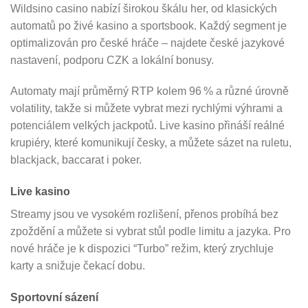
Wildsino casino nabízí širokou škálu her, od klasických
automatů po živé kasino a sportsbook. Každý segment je
optimalizován pro české hráče – najdete české jazykové
nastavení, podporu CZK a lokální bonusy.
Automaty mají průměrný RTP kolem 96 % a různé úrovně
volatility, takže si můžete vybrat mezi rychlými výhrami a
potenciálem velkých jackpotů. Live kasino přináší reálné
krupiéry, které komunikují česky, a můžete sázet na ruletu,
blackjack, baccarat i poker.
Live kasino
Streamy jsou ve vysokém rozlišení, přenos probíhá bez
zpoždění a můžete si vybrat stůl podle limitu a jazyka. Pro
nové hráče je k dispozici “Turbo” režim, který zrychluje
karty a snižuje čekací dobu.
Sportovní sázení