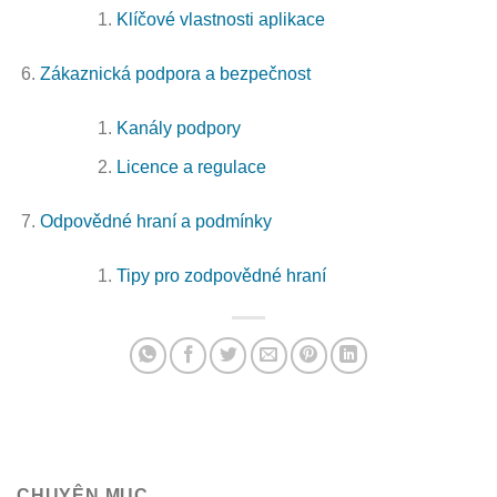
Klíčové vlastnosti aplikace
Zákaznická podpora a bezpečnost
Kanály podpory
Licence a regulace
Odpovědné hraní a podmínky
Tipy pro zodpovědné hraní
CHUYÊN MỤC