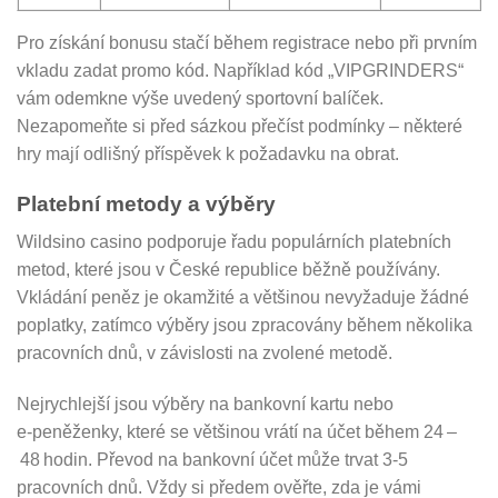
Pro získání bonusu stačí během registrace nebo při prvním
vkladu zadat promo kód. Například kód „VIPGRINDERS“
vám odemkne výše uvedený sportovní balíček.
Nezapomeňte si před sázkou přečíst podmínky – některé
hry mají odlišný příspěvek k požadavku na obrat.
Platební metody a výběry
Wildsino casino podporuje řadu populárních platebních
metod, které jsou v České republice běžně používány.
Vkládání peněz je okamžité a většinou nevyžaduje žádné
poplatky, zatímco výběry jsou zpracovány během několika
pracovních dnů, v závislosti na zvolené metodě.
Nejrychlejší jsou výběry na bankovní kartu nebo
e‑peněženky, které se většinou vrátí na účet během 24 –
48 hodin. Převod na bankovní účet může trvat 3‑5
pracovních dnů. Vždy si předem ověřte, zda je vámi