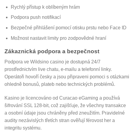
Rychlý přístup k oblíbeným hrám
Podpora push notifikací
Bezpečné přihlášení pomocí otisku prstu nebo Face ID
Možnost nastavit limity pro zodpovědné hraní
Zákaznická podpora a bezpečnost
Podpora ve Wildsino casino je dostupná 24/7
prostřednictvím live chatu, e‑mailu a telefonní linky.
Operátoři hovoří česky a jsou připraveni pomoci s otázkami
ohledně bonusů, plateb nebo technických problémů.
Kasino je licencováno od Curacao eGaming a používá
šifrování SSL 128‑bit, což zajišťuje, že všechny transakce
a osobní údaje jsou chráněny před zneužitím. Pravidelné
audity nezávislých třetích stran ověřují férovost her a
integritu systému.