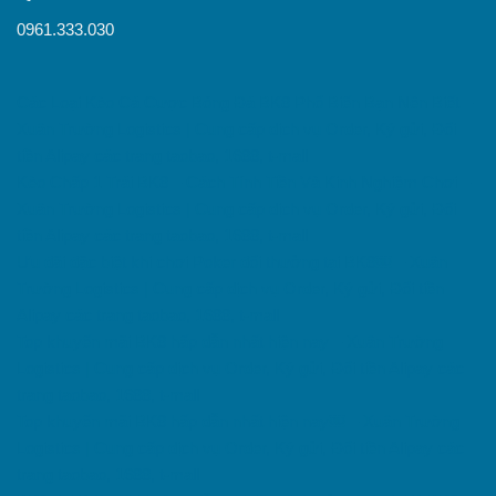
0961.333.030
Các Loại Kèo Cá Cược Bóng Đá BK8 Phổ Biến Bạn Nên Biết –
Xuân Trường Logistics | Cung cấp dịch vụ Order, Ký gửi, Đổi
tiền Alipay các trang taobao, 1688, t-mall
Kèo Chấp 1 Trái BK8 – Cách Tính Tiền Và Kinh Nghiệm Chơi –
Xuân Trường Logistics | Cung cấp dịch vụ Order, Ký gửi, Đổi
tiền Alipay các trang taobao, 1688, t-mall
Ưu đãi đặc biệt khi chơi Poker đổi thưởng tại BK8￼ – Xuân
Trường Logistics | Cung cấp dịch vụ Order, Ký gửi, Đổi tiền
Alipay các trang taobao, 1688, t-mall
Top khuyến mãi BK8 hấp dẫn nhất hiện nay – Xuân Trường
Logistics | Cung cấp dịch vụ Order, Ký gửi, Đổi tiền Alipay các
trang taobao, 1688, t-mall
Top khuyến mãi BK8 hấp dẫn nhất hiện nay￼ – Xuân Trường
Logistics | Cung cấp dịch vụ Order, Ký gửi, Đổi tiền Alipay các
trang taobao, 1688, t-mall