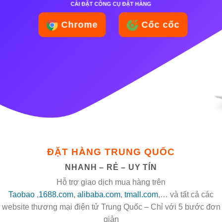
CÀI ĐẶT CÔNG CỤ ĐẶT HÀNG
Chrome
Cốc cốc
ĐẶT HÀNG TRUNG QUỐC
NHANH – RẺ – UY TÍN
Hỗ trợ giao dịch mua hàng trên
Taobao
,
1688.com
,
alibaba.com
,
tmall.com
,… và tất cả các
website thương mại điện tử Trung Quốc – Chỉ với 5 bước đơn
giản