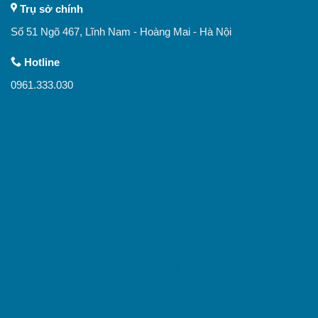
Trụ sở chính
Số 51 Ngõ 467, Lĩnh Nam - Hoàng Mai - Hà Nội
Hotline
0961.333.030
Các Loại Kèo Cá Cược Bóng Đá BK8 Phổ Biến Bạn Nên Biết –
Xuân Trường Logistics | Cung cấp dịch vụ Order, Ký gửi, Đổi
tiền Alipay các trang taobao, 1688, t-mall
Kèo Chấp 1 Trái BK8 – Cách Tính Tiền Và Kinh Nghiệm Chơi –
Xuân Trường Logistics | Cung cấp dịch vụ Order, Ký gửi, Đổi
tiền Alipay các trang taobao, 1688, t-mall
Ưu đãi đặc biệt khi chơi Poker đổi thưởng tại BK8￼ – Xuân
Trường Logistics | Cung cấp dịch vụ Order, Ký gửi, Đổi tiền
Alipay các trang taobao, 1688, t-mall
Top khuyến mãi BK8 hấp dẫn nhất hiện nay – Xuân Trường
Logistics | Cung cấp dịch vụ Order, Ký gửi, Đổi tiền Alipay các