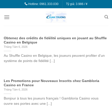
Skip
Hotline:
0961.333.030
Tỷ giá:
3.986 / ¥
to
content
Obtenez des crédits de fidélité uniques en jouant au Shuffle
Casino en Belgique
Tháng Tám 6, 2026
Au Shuffle Casino en Belgique, les joueurs peuvent profiter d’un
système de points de fidélité [...]
Les Promotions pour Nouveaux Inscrits chez Gambloria
Casino en France
Tháng Tám 6, 2026
Bonjour à tous les joueurs français ! Gambloria Casino vous
ouvre ses portes avec une [...]