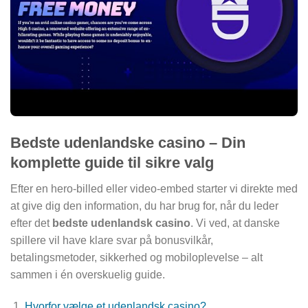
Bedste udenlandske casino – Din
komplette guide til sikre valg
Efter en hero‑billed eller video‑embed starter vi direkte med
at give dig den information, du har brug for, når du leder
efter det
bedste udenlandsk casino
. Vi ved, at danske
spillere vil have klare svar på bonusvilkår,
betalingsmetoder, sikkerhed og mobiloplevelse – alt
sammen i én overskuelig guide.
Hvorfor vælge et udenlandsk casino?