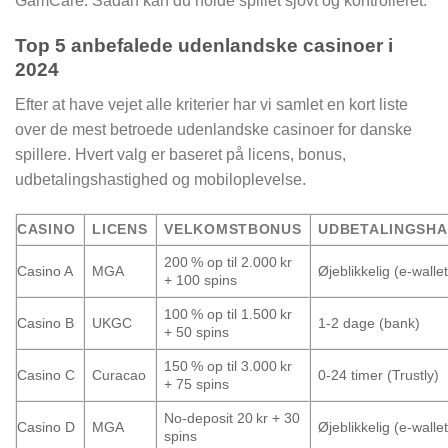
GamCare. Sådan kan du holde spillet sjovt og kontrolleret.
Top 5 anbefalede udenlandske casinoer i
2024
Efter at have vejet alle kriterier har vi samlet en kort liste
over de mest betroede udenlandske casinoer for danske
spillere. Hvert valg er baseret på licens, bonus,
udbetalingshastighed og mobiloplevelse.
CASINO
LICENS
VELKOMSTBONUS
UDBETALINGSHA
200 % op til 2.000 kr
Casino A
MGA
Øjeblikkelig (e‑wallet
+ 100 spins
100 % op til 1.500 kr
Casino B
UKGC
1‑2 dage (bank)
+ 50 spins
150 % op til 3.000 kr
Casino C
Curacao
0‑24 timer (Trustly)
+ 75 spins
No‑deposit 20 kr + 30
Casino D
MGA
Øjeblikkelig (e‑wallet
spins