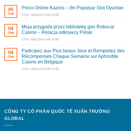
Only
paso
Fans
a
Pinco Online Kazino – Ən Populyar Slot Oyunları
05
Accounts
paso
Th8
ở
Chức năng bình luận bị tắt
Billing
y
Pinco
and
comenzar
Online
Payment
Moja przygoda przez bibliotekę gier Robocat
a
04
Kazino
Methods
Casino – Relacja odkrywcy Polski
operar
Th8
–
Guide
ở
Chức năng bình luận bị tắt
Ən
Moja
Populyar
przygoda
Slot
Participez aux Plus beaux Jeux et Remportez des
04
przez
Oyunları
Récompenses Chaque Semaine sur Aphrodite
Th8
bibliotekę
Casino en Belgique
gier
ở
Chức năng bình luận bị tắt
Robocat
Participez
Casino
aux
–
Plus
Relacja
beaux
odkrywcy
Jeux
Polski
et
Remportez
des
CÔNG TY CỔ PHẦN QUỐC TẾ XUÂN TRƯỜNG
Récompenses
GLOBAL
Chaque
Semaine
sur