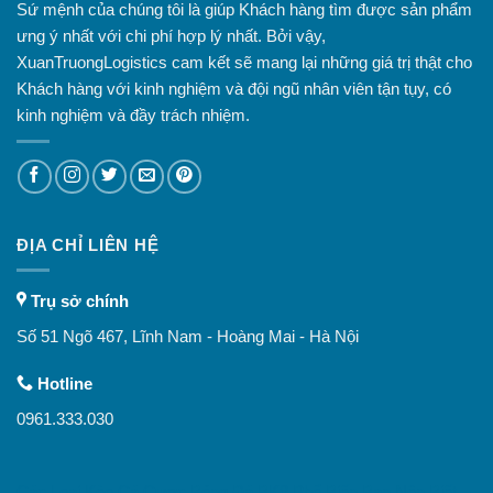
Sứ mệnh của chúng tôi là giúp Khách hàng tìm được sản phẩm
Aphrodite
Casino
ưng ý nhất với chi phí hợp lý nhất. Bởi vậy,
en
XuanTruongLogistics cam kết sẽ mang lại những giá trị thật cho
Belgique
Khách hàng với kinh nghiệm và đội ngũ nhân viên tận tụy, có
kinh nghiệm và đầy trách nhiệm.
ĐỊA CHỈ LIÊN HỆ
Trụ sở chính
Số 51 Ngõ 467, Lĩnh Nam - Hoàng Mai - Hà Nội
Hotline
0961.333.030
Các Loại Kèo Cá Cược Bóng Đá BK8 Phổ Biến Bạn Nên Biết –