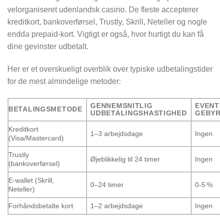
velorganiseret udenlandsk casino. De fleste accepterer
kreditkort, bankoverførsel, Trustly, Skrill, Neteller og nogle
endda prepaid‑kort. Vigtigt er også, hvor hurtigt du kan få
dine gevinster udbetalt.
Her er et overskueligt overblik over typiske udbetalingstider
for de mest almindelige metoder:
GENNEMSNITLIG
EVENT
BETALINGSMETODE
UDBETALINGSHASTIGHED
GEBY
Kreditkort
1–3 arbejdsdage
Ingen
(Visa/Mastercard)
Trustly
Øjeblikkelig til 24 timer
Ingen
(bankoverførsel)
E‑wallet (Skrill,
0–24 timer
0‑5 %
Neteller)
Forhåndsbetalte kort
1–2 arbejdsdage
Ingen