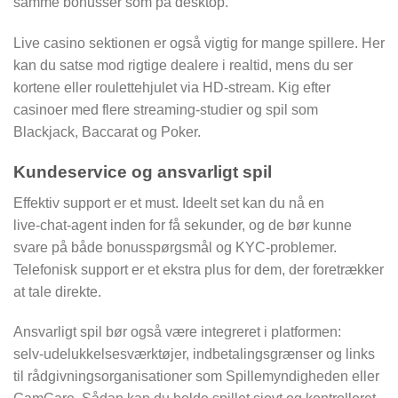
samme bonusser som på desktop.
Live casino sektionen er også vigtig for mange spillere. Her
kan du satse mod rigtige dealere i realtid, mens du ser
kortene eller roulettehjulet via HD‑stream. Kig efter
casinoer med flere streaming‑studier og spil som
Blackjack, Baccarat og Poker.
Kundeservice og ansvarligt spil
Effektiv support er et must. Ideelt set kan du nå en
live‑chat‑agent inden for få sekunder, og de bør kunne
svare på både bonusspørgsmål og KYC‑problemer.
Telefonisk support er et ekstra plus for dem, der foretrækker
at tale direkte.
Ansvarligt spil bør også være integreret i platformen:
selv‑udelukkelsesværktøjer, indbetalingsgrænser og links
til rådgivningsorganisationer som Spillemyndigheden eller