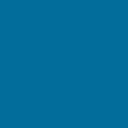
Xuân Trường Logistics | Cung cấp dịch vụ Order, Ký gửi, Đổi
tiền Alipay các trang taobao, 1688, t-mall
Kèo Chấp 1 Trái BK8 – Cách Tính Tiền Và Kinh Nghiệm Chơi –
Xuân Trường Logistics | Cung cấp dịch vụ Order, Ký gửi, Đổi
tiền Alipay các trang taobao, 1688, t-mall
Ưu đãi đặc biệt khi chơi Poker đổi thưởng tại BK8￼ – Xuân
Trường Logistics | Cung cấp dịch vụ Order, Ký gửi, Đổi tiền
Alipay các trang taobao, 1688, t-mall
Top khuyến mãi BK8 hấp dẫn nhất hiện nay – Xuân Trường
Logistics | Cung cấp dịch vụ Order, Ký gửi, Đổi tiền Alipay các
trang taobao, 1688, t-mall
Top khuyến mãi BK8 hấp dẫn nhất hiện nay￼ – Xuân Trường
Logistics | Cung cấp dịch vụ Order, Ký gửi, Đổi tiền Alipay các
trang taobao, 1688, t-mall
BK8 đại lý là gì? Hướng dẫn chi tiết cách trở thành đại lý BK8 –
Xuân Trường Logistics | Cung cấp dịch vụ Order, Ký gửi, Đổi
tiền Alipay các trang taobao, 1688, t-mall