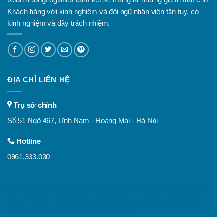
Khách hàng với kinh nghiệm và đội ngũ nhân viên tận tụy, có
kinh nghiệm và đầy trách nhiệm.
ĐỊA CHỈ LIÊN HỆ
Trụ sở chính
Số 51 Ngõ 467, Lĩnh Nam - Hoàng Mai - Hà Nội
Hotline
0961.333.030
Các Loại Kèo Cá Cược Bóng Đá BK8 Phổ Biến Bạn Nên Biết –
Xuân Trường Logistics | Cung cấp dịch vụ Order, Ký gửi, Đổi
tiền Alipay các trang taobao, 1688, t-mall