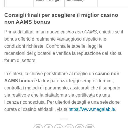
Consigli finali per scegliere il miglior casino
non AAMS bonus
Prima di tuffarti in un nuovo
casino non AAMS
, chiediti se il
bonus offerto è realmente vantaggioso rispetto alle
condizioni richieste. Confronta le tabelle, leggi le
recensioni dei giocatori e verifica la reputazione del sito su
forum di settore.
In sintesi, la chiave per sfruttare al meglio un
casino non
AAMS bonus
è la trasparenza: leggi sempre i termini,
controlla i metodi di pagamento, assicurati che il supporto
sia reattivo e che la piattaforma sia certificata da una
licenza riconosciuta. Per ulteriori dettagli e una selezione
curata di casinò affidabili, visita
https://www.megalab.it/
.