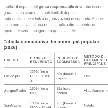
Inoltre, il rispetto del
gioco responsabile
dovrebbe essere
garantito da strumenti quali limiti di deposito,
auto‑esclusione e link a organizzazioni di supporto. Anche
se la normativa italiana non si applica direttamente, un
operatore serio non ignorerà questi aspetti.
Tabella comparativa dei bonus più popolari
(2026)
METODO DI
BONUS DI
REQUISITI DI
CASINO
PAGAMENTO
BENVENUTO
SCOMMESSA
PRINCIPALE
200% fino a
30x (bonus +
LuckySpin
€1.000 + 100
Skrill
deposito)
giri
150% fino a
35x (solo
JackpotRealm
Visa/Mastercar
€800
bonus)
100% fino a
25x (bonus +
SpinMaster
Neteller
€500 + 50 giri
deposito)