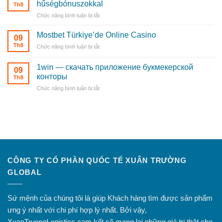
hűségbónuszokkal
Th8
Vegas
ở
Chức năng bình luận bị tắt
–
Magyar
Wsparcie
Online
gracza
Mostbet Türkiye’de Online Casino
09
Casino
Th8
ở
Chức năng bình luận bị tắt
VIP
Mostbet
programokkal
Türkiye’de
és
1win — скачать приложение букмекерской
09
Online
hűségbónuszokkal
конторы
Th8
Casino
ở
Chức năng bình luận bị tắt
1win
—
скачать
приложение
букмекерской
конторы
CÔNG TY CỔ PHẦN QUỐC TẾ XUÂN TRƯỜNG
GLOBAL
Sứ mệnh của chúng tôi là giúp Khách hàng tìm được sản phẩm
ưng ý nhất với chi phí hợp lý nhất. Bởi vậy,
XuanTruongLogistics cam kết sẽ mang lại những giá trị thật cho