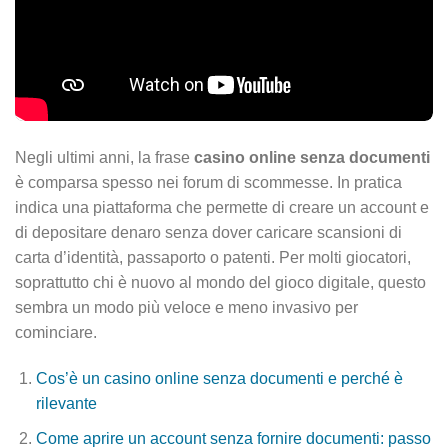
Negli ultimi anni, la frase
casino online senza documenti
è comparsa spesso nei forum di scommesse. In pratica
indica una piattaforma che permette di creare un account e
di depositare denaro senza dover caricare scansioni di
carta d’identità, passaporto o patenti. Per molti giocatori,
soprattutto chi è nuovo al mondo del gioco digitale, questo
sembra un modo più veloce e meno invasivo per
cominciare.
Cos’è un casino online senza documenti e perché è
rilevante
Come aprire un account senza fornire documenti: passo