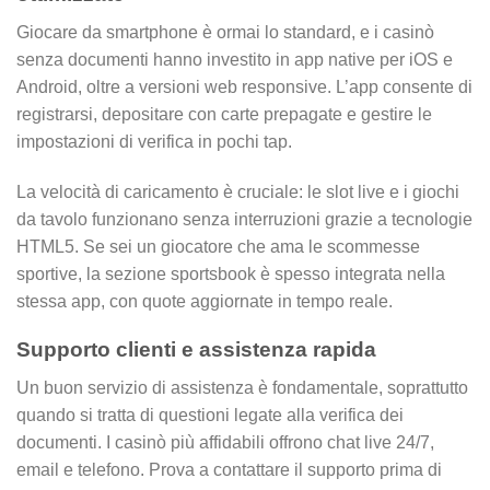
Giocare da smartphone è ormai lo standard, e i casinò
senza documenti hanno investito in app native per iOS e
Android, oltre a versioni web responsive. L’app consente di
registrarsi, depositare con carte prepagate e gestire le
impostazioni di verifica in pochi tap.
La velocità di caricamento è cruciale: le slot live e i giochi
da tavolo funzionano senza interruzioni grazie a tecnologie
HTML5. Se sei un giocatore che ama le scommesse
sportive, la sezione sportsbook è spesso integrata nella
stessa app, con quote aggiornate in tempo reale.
Supporto clienti e assistenza rapida
Un buon servizio di assistenza è fondamentale, soprattutto
quando si tratta di questioni legate alla verifica dei
documenti. I casinò più affidabili offrono chat live 24/7,
email e telefono. Prova a contattare il supporto prima di