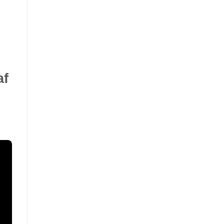
букмекерской
конторы
af