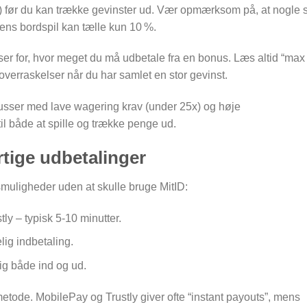
x) før du kan trække gevinster ud. Vær opmærksom på, at nogle s
mens bordspil kan tælle kun 10 %.
 for, hvor meget du må udbetale fra en bonus. Læs altid “max
overraskelser når du har samlet en stor gevinst.
usser med lave wagering krav (under 25x) og høje
til både at spille og trække penge ud.
tige udbetalinger
gsmuligheder uden at skulle bruge MitID:
ly – typisk 5‑10 minutter.
lig indbetaling.
tig både ind og ud.
etode. MobilePay og Trustly giver ofte “instant payouts”, mens