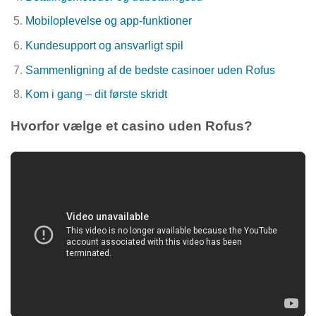
Mobiloplevelse og app‑funktioner
Kundesupport og ansvarligt spil
Sammenligning af de bedste casinoer uden Rofus
Kom i gang – dit første skridt
Hvorfor vælge et casino uden Rofus?