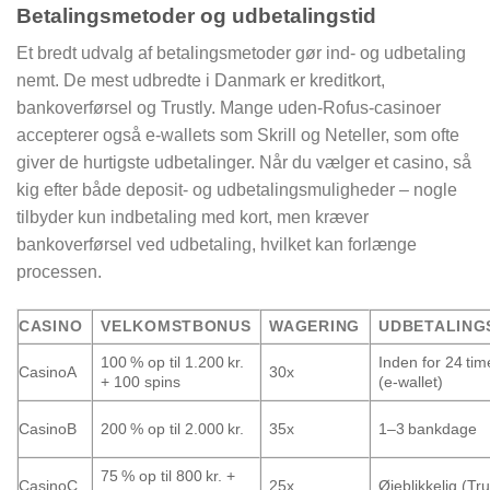
Betalingsmetoder og udbetalingstid
Et bredt udvalg af betalingsmetoder gør ind- og udbetaling
nemt. De mest udbredte i Danmark er kreditkort,
bankoverførsel og Trustly. Mange uden‑Rofus‑casinoer
accepterer også e‑wallets som Skrill og Neteller, som ofte
giver de hurtigste udbetalinger. Når du vælger et casino, så
kig efter både deposit‑ og udbetalingsmuligheder – nogle
tilbyder kun indbetaling med kort, men kræver
bankoverførsel ved udbetaling, hvilket kan forlænge
processen.
CASINO
VELKOMSTBONUS
WAGERING
UDBETALING
100 % op til 1.200 kr.
Inden for 24 tim
CasinoA
30x
+ 100 spins
(e‑wallet)
CasinoB
200 % op til 2.000 kr.
35x
1–3 bankdage
75 % op til 800 kr. +
CasinoC
25x
Øjeblikkelig (Tru