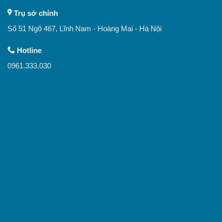
Trụ sở chính
Số 51 Ngõ 467, Lĩnh Nam - Hoàng Mai - Hà Nội
Hotline
0961.333.030
Các Loại Kèo Cá Cược Bóng Đá BK8 Phổ Biến Bạn Nên Biết –
Xuân Trường Logistics | Cung cấp dịch vụ Order, Ký gửi, Đổi
tiền Alipay các trang taobao, 1688, t-mall
Kèo Chấp 1 Trái BK8 – Cách Tính Tiền Và Kinh Nghiệm Chơi –
Xuân Trường Logistics | Cung cấp dịch vụ Order, Ký gửi, Đổi
tiền Alipay các trang taobao, 1688, t-mall
Ưu đãi đặc biệt khi chơi Poker đổi thưởng tại BK8￼ – Xuân
Trường Logistics | Cung cấp dịch vụ Order, Ký gửi, Đổi tiền
Alipay các trang taobao, 1688, t-mall
Top khuyến mãi BK8 hấp dẫn nhất hiện nay – Xuân Trường
Logistics | Cung cấp dịch vụ Order, Ký gửi, Đổi tiền Alipay các