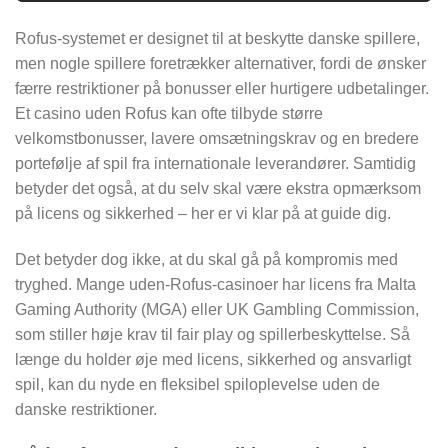
Rofus‑systemet er designet til at beskytte danske spillere,
men nogle spillere foretrækker alternativer, fordi de ønsker
færre restriktioner på bonusser eller hurtigere udbetalinger.
Et casino uden Rofus kan ofte tilbyde større
velkomstbonusser, lavere omsætningskrav og en bredere
portefølje af spil fra internationale leverandører. Samtidig
betyder det også, at du selv skal være ekstra opmærksom
på licens og sikkerhed – her er vi klar på at guide dig.
Det betyder dog ikke, at du skal gå på kompromis med
tryghed. Mange uden‑Rofus‑casinoer har licens fra Malta
Gaming Authority (MGA) eller UK Gambling Commission,
som stiller høje krav til fair play og spillerbeskyttelse. Så
længe du holder øje med licens, sikkerhed og ansvarligt
spil, kan du nyde en fleksibel spiloplevelse uden de
danske restriktioner.