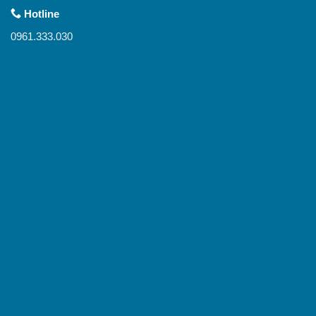
Hotline
0961.333.030
Các Loại Kèo Cá Cược Bóng Đá BK8 Phổ Biến Bạn Nên Biết –
Xuân Trường Logistics | Cung cấp dịch vụ Order, Ký gửi, Đổi
tiền Alipay các trang taobao, 1688, t-mall
Kèo Chấp 1 Trái BK8 – Cách Tính Tiền Và Kinh Nghiệm Chơi –
Xuân Trường Logistics | Cung cấp dịch vụ Order, Ký gửi, Đổi
tiền Alipay các trang taobao, 1688, t-mall
Ưu đãi đặc biệt khi chơi Poker đổi thưởng tại BK8￼ – Xuân
Trường Logistics | Cung cấp dịch vụ Order, Ký gửi, Đổi tiền
Alipay các trang taobao, 1688, t-mall
Top khuyến mãi BK8 hấp dẫn nhất hiện nay – Xuân Trường
Logistics | Cung cấp dịch vụ Order, Ký gửi, Đổi tiền Alipay các
trang taobao, 1688, t-mall
Top khuyến mãi BK8 hấp dẫn nhất hiện nay￼ – Xuân Trường
Logistics | Cung cấp dịch vụ Order, Ký gửi, Đổi tiền Alipay các