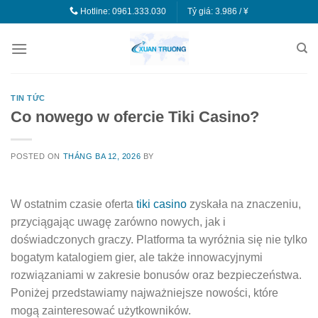
Skip
Hotline:
0961.333.030
Tỷ giá:
3.986 / ¥
to
content
TIN TỨC
Co nowego w ofercie Tiki Casino?
POSTED ON
THÁNG BA 12, 2026
BY
W ostatnim czasie oferta
tiki casino
zyskała na znaczeniu,
przyciągając uwagę zarówno nowych, jak i
doświadczonych graczy. Platforma ta wyróżnia się nie tylko
bogatym katalogiem gier, ale także innowacyjnymi
rozwiązaniami w zakresie bonusów oraz bezpieczeństwa.
Poniżej przedstawiamy najważniejsze nowości, które
mogą zainteresować użytkowników.