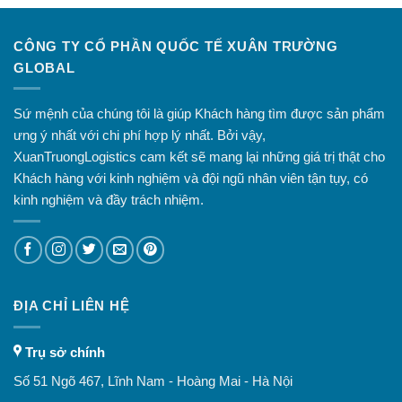
Mängel
ligne
im
detaillierten
CÔNG TY CỔ PHẦN QUỐC TẾ XUÂN TRƯỜNG
Test
GLOBAL
Sứ mệnh của chúng tôi là giúp Khách hàng tìm được sản phẩm
ưng ý nhất với chi phí hợp lý nhất. Bởi vậy,
XuanTruongLogistics cam kết sẽ mang lại những giá trị thật cho
Khách hàng với kinh nghiệm và đội ngũ nhân viên tận tụy, có
kinh nghiệm và đầy trách nhiệm.
ĐỊA CHỈ LIÊN HỆ
Trụ sở chính
Số 51 Ngõ 467, Lĩnh Nam - Hoàng Mai - Hà Nội