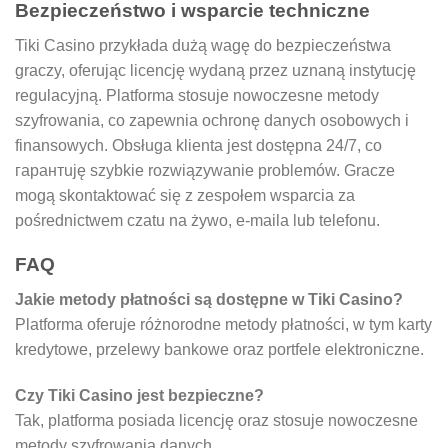
Bezpieczeństwo i wsparcie techniczne
Tiki Casino przykłada dużą wagę do bezpieczeństwa
graczy, oferując licencję wydaną przez uznaną instytucję
regulacyjną. Platforma stosuje nowoczesne metody
szyfrowania, co zapewnia ochronę danych osobowych i
finansowych. Obsługa klienta jest dostępna 24/7, co
гарантuję szybkie rozwiązywanie problemów. Gracze
mogą skontaktować się z zespołem wsparcia za
pośrednictwem czatu na żywo, e-maila lub telefonu.
FAQ
Jakie metody płatności są dostępne w Tiki Casino?
Platforma oferuje różnorodne metody płatności, w tym karty
kredytowe, przelewy bankowe oraz portfele elektroniczne.
Czy Tiki Casino jest bezpieczne?
Tak, platforma posiada licencję oraz stosuje nowoczesne
metody szyfrowania danych.