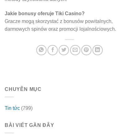
Jakie bonusy oferuje Tiki Casino?
Gracze mogą skorzystać z bonusów powitalnych,
darmowych spinów oraz promocji lojalnościowych.
CHUYÊN MỤC
Tin tức
(799)
BÀI VIẾT GẦN ĐÂY