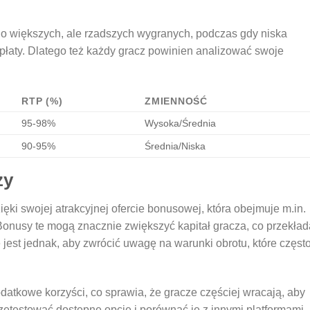
 większych, ale rzadszych wygranych, podczas gdy niska
płaty. Dlatego też każdy gracz powinien analizować swoje
RTP (%)
ZMIENNOŚĆ
95-98%
Wysoka/Średnia
90-95%
Średnia/Niska
zy
ęki swojej atrakcyjnej ofercie bonusowej, która obejmuje m.in.
Bonusy te mogą znacznie zwiększyć kapitał gracza, co przekład
 jest jednak, aby zwrócić uwagę na warunki obrotu, które częst
datkowe korzyści, co sprawia, że gracze częściej wracają, aby
rzetestować dostępne opcje i porównać je z innymi platformami.