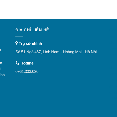
ĐỊA CHỈ LIÊN HỆ
Các
Bạn 
dịch
Trụ sở chính
taob
m
Số 51 Ngõ 467, Lĩnh Nam - Hoàng Mai - Hà Nội
Kèo 
Nghi
sẽ
Hotline
dịch
i
0961.333.030
taob
inh
Ưu đ
￼ – 
Orde
1688
Top 
Xuân