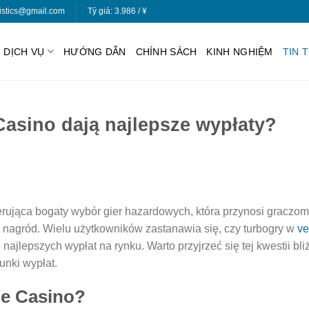
istics@gmail.com
Tỷ giá:
3.986 / ¥
DỊCH VỤ
HƯỚNG DẪN
CHÍNH SÁCH
KINH NGHIỆM
TIN 
Casino dają najlepsze wypłaty?
rująca bogaty wybór gier hazardowych, która przynosi graczom
 nagród. Wielu użytkowników zastanawia się, czy turbogry w
ve
najlepszych wypłat na rynku. Warto przyjrzeć się tej kwestii bliż
unki wypłat.
de Casino?