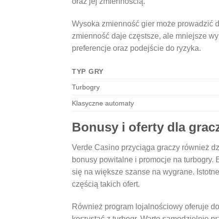
oraz jej zmiennością.
Wysoka zmienność gier może prowadzić do
zmienność daje częstsze, ale mniejsze wy
preferencje oraz podejście do ryzyka.
TYP GRY
Turbogry
Klasyczne automaty
Bonusy i oferty dla grac
Verde Casino przyciąga graczy również dzi
bonusy powitalne i promocje na turbogry. 
się na większe szanse na wygrane. Istotne
częścią takich ofert.
Również program lojalnościowy oferuje do
korzystać z turbogr. Warto samodzielnie p