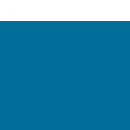
 Loại Kèo Cá Cược Bóng Đá BK8 Phổ Biến
Nên Biết – Xuân Trường Logistics | Cung cấp
 vụ Order, Ký gửi, Đổi tiền Alipay các trang
ao, 1688, t-mall
Chấp 1 Trái BK8 – Cách Tính Tiền Và Kinh
ệm Chơi – Xuân Trường Logistics | Cung cấp
 vụ Order, Ký gửi, Đổi tiền Alipay các trang
ao, 1688, t-mall
ãi đặc biệt khi chơi Poker đổi thưởng tại BK8
Xuân Trường Logistics | Cung cấp dịch vụ
r, Ký gửi, Đổi tiền Alipay các trang taobao,
, t-mall
khuyến mãi BK8 hấp dẫn nhất hiện nay –
 Trường Logistics | Cung cấp dịch vụ Order,