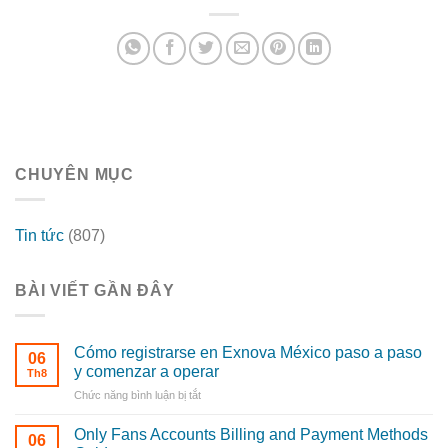
CHUYÊN MỤC
Tin tức
(807)
BÀI VIẾT GẦN ĐÂY
Cómo registrarse en Exnova México paso a paso
06
y comenzar a operar
Th8
ở
Chức năng bình luận bị tắt
Cómo
registrarse
Only Fans Accounts Billing and Payment Methods
06
en