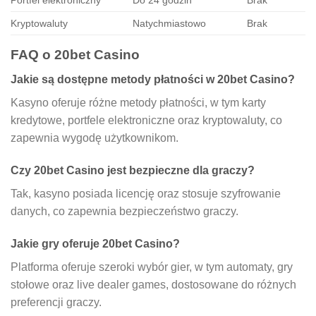
Portfel elektroniczny
Do 24 godzin
Brak
Kryptowaluty
Natychmiastowo
Brak
FAQ o 20bet Casino
Jakie są dostępne metody płatności w 20bet Casino?
Kasyno oferuje różne metody płatności, w tym karty
kredytowe, portfele elektroniczne oraz kryptowaluty, co
zapewnia wygodę użytkownikom.
Czy 20bet Casino jest bezpieczne dla graczy?
Tak, kasyno posiada licencję oraz stosuje szyfrowanie
danych, co zapewnia bezpieczeństwo graczy.
Jakie gry oferuje 20bet Casino?
Platforma oferuje szeroki wybór gier, w tym automaty, gry
stołowe oraz live dealer games, dostosowane do różnych
preferencji graczy.