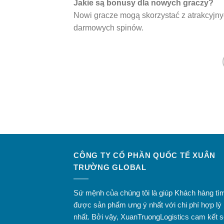
Jakie są bonusy dla nowych graczy?
Nowi gracze mogą skorzystać z atrakcyjny
darmowych spinów.
CÔNG TY CỔ PHẦN QUỐC TẾ XUÂN
TRƯỜNG GLOBAL
Sứ mệnh của chúng tôi là giúp Khách hàng tì
được sản phẩm ưng ý nhất với chi phí hợp lý
nhất. Bởi vậy, XuanTruongLogistics cam kết 