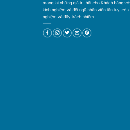
mang lại những giá trị thật cho Khách hàng vớ
kinh nghiệm và đội ngũ nhân viên tận tụy, có k
nghiệm và đầy trách nhiệm.