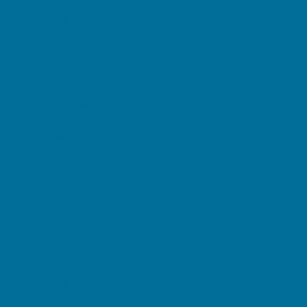
 vụ Order, Ký gửi, Đổi tiền Alipay các trang
ao, 1688, t-mall
ãi đặc biệt khi chơi Poker đổi thưởng tại BK8
Xuân Trường Logistics | Cung cấp dịch vụ
r, Ký gửi, Đổi tiền Alipay các trang taobao,
, t-mall
khuyến mãi BK8 hấp dẫn nhất hiện nay –
 Trường Logistics | Cung cấp dịch vụ Order,
ửi, Đổi tiền Alipay các trang taobao, 1688, t-
khuyến mãi BK8 hấp dẫn nhất hiện nay￼ –
 Trường Logistics | Cung cấp dịch vụ Order,
ửi, Đổi tiền Alipay các trang taobao, 1688, t-
đại lý là gì? Hướng dẫn chi tiết cách trở thành
lý BK8 – Xuân Trường Logistics | Cung cấp
 vụ Order, Ký gửi, Đổi tiền Alipay các trang
ao, 1688, t-mall