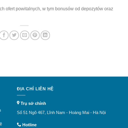
ch ofert powitalnych, w tym bonusów od depozytów oraz
ĐỊA CHỈ LIÊN HỆ
Các
Bạn 
dịch
Trụ sở chính
taob
m
Số 51 Ngõ 467, Lĩnh Nam - Hoàng Mai - Hà Nội
Kèo 
Nghi
sẽ
Hotline