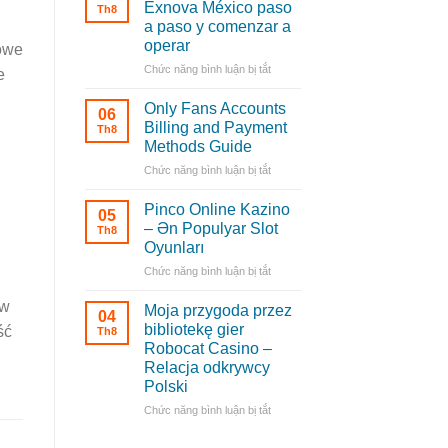
Exnova México paso
Th8
Официальный
a paso y comenzar a
сайт
operar
wowe
Pinco
Casino
ở
Chức năng bình luận bị tắt
e
Cómo
registrarse
Only Fans Accounts
06
en
Billing and Payment
Th8
Exnova
Methods Guide
México
ở
Chức năng bình luận bị tắt
paso
Only
a
Fans
paso
Pinco Online Kazino
05
Accounts
y
– Ən Populyar Slot
Th8
Billing
comenzar
Oyunları
and
a
ở
Chức năng bình luận bị tắt
Payment
operar
Pinco
Methods
 w
Online
Guide
Moja przygoda przez
04
Kazino
bibliotekę gier
ść
Th8
–
Robocat Casino –
Ən
Relacja odkrywcy
Populyar
Polski
Slot
Oyunları
ở
Chức năng bình luận bị tắt
Moja
przygoda