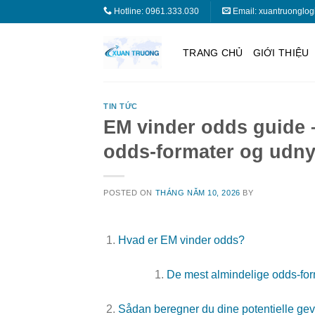
Skip
Hotline:
0961.333.030
Email:
xuantruonglog
to
content
TRANG CHỦ
GIỚI THIỆU
TIN TỨC
EM vinder odds guide –
odds‑formater og udny
POSTED ON
THÁNG NĂM 10, 2026
BY
Hvad er EM vinder odds?
De mest almindelige odds‑for
Sådan beregner du dine potentielle gev