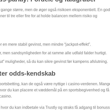
 gange større, men de øger også risikoen eksponentielt. En god
er til tre eller fire for at holde balancen mellem risiko og
 en mere stabil gevinst, men mindre “jackpot‑effekt”.
r, men sandsynligheden for at ramme alle udfald falder hurtigt.
 muligheder, så du kan sikre gevinst før kampens afslutning.
tter odds‑kendskab
portsbetting, kan de også være nyttige i casino‑verdenen. Mang
r, hvor du kan placere et væddemål på en sportsbegivenhed og få
casino.
, hvor du kan indbetale via Trustly og straks få adgang til bonuss