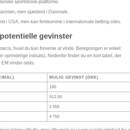
e danske sportsbook‑platforme.
britannien, men sjældent i Danmark.
est i USA, men kan forekomme i internationale betting‑sites.
otentielle gevinster
e præcis, hvad du kan forvente at vinde. Beregningen er enkel:
in oprindelige indsats). Nedenfor finder du en kort tabel, der
ke EM vinder odds.
CIMAL)
MULIG GEVINST (DKK)
180
512,50
1 550
4 750
iver større udbytte, men ofte med en lavere sandsynlighed for a