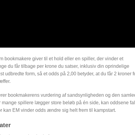
bookmakere giver til et hold eller en spiller, der vinder et
du får tilbage per krone du satser, inklusiv din oprindelige
 udbredte form, så et odds på 2,00 betyder, at du får 2 kroner f
æffer.
lekterer bookmakerens vurdering af sandsynligheden og den saml
 mange spillere lægger store beløb på én side, kan oddsene fa
or kan EM vinder odds ændre sig helt frem til kampstart.
ater