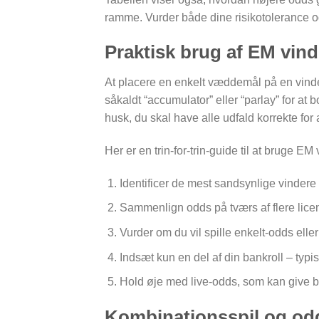
ramme. Vurder både dine risikotolerance og
Praktisk brug af EM vind
At placere en enkelt væddemål på en vinde
såkaldt “accumulator” eller “parlay” for at
husk, du skal have alle udfald korrekte for 
Her er en trin‑for‑trin‑guide til at bruge EM 
Identificer de mest sandsynlige vindere 
Sammenlign odds på tværs af flere lice
Vurder om du vil spille enkelt‑odds ell
Indsæt kun en del af din bankroll – typ
Hold øje med live‑odds, som kan give b
Kombinationsspil og odd