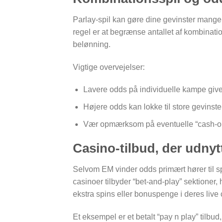
Parlay‑spil kan gøre dine gevinster mange
regel er at begrænse antallet af kombination
belønning.
Vigtige overvejelser:
Lavere odds på individuelle kampe giver
Højere odds kan lokke til store gevinste
Vær opmærksom på eventuelle “cash‑out”
Casino‑tilbud, der udny
Selvom EM vinder odds primært hører til s
casinoer tilbyder “bet‑and‑play” sektione
ekstra spins eller bonuspenge i deres live 
Et eksempel er et betalt “pay n play” tilbud