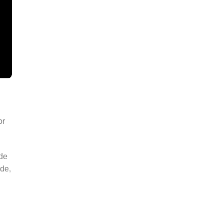
or
ede
lde,