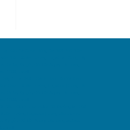
 Loại Kèo Cá Cược Bóng Đá BK8 Phổ Biến
Nên Biết – Xuân Trường Logistics | Cung cấp
 vụ Order, Ký gửi, Đổi tiền Alipay các trang
ao, 1688, t-mall
Chấp 1 Trái BK8 – Cách Tính Tiền Và Kinh
ệm Chơi – Xuân Trường Logistics | Cung cấp
 vụ Order, Ký gửi, Đổi tiền Alipay các trang
ao, 1688, t-mall
ãi đặc biệt khi chơi Poker đổi thưởng tại BK8
Xuân Trường Logistics | Cung cấp dịch vụ
r, Ký gửi, Đổi tiền Alipay các trang taobao,
, t-mall