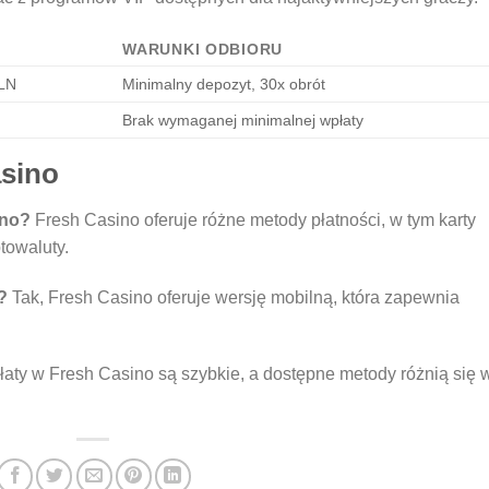
WARUNKI ODBIORU
LN
Minimalny depozyt, 30x obrót
Brak wymaganej minimalnej wpłaty
sino
ino?
Fresh Casino oferuje różne metody płatności, w tym karty
towaluty.
?
Tak, Fresh Casino oferuje wersję mobilną, która zapewnia
aty w Fresh Casino są szybkie, a dostępne metody różnią się 