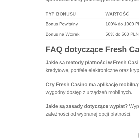
TYP BONUSU
WARTOŚĆ
Bonus Powitalny
100% do 1000 P
Bonus na Wtorek
50% do 500 PLN
FAQ dotyczące Fresh Ca
Jakie są metody płatności w Fresh Cas
kredytowe, portfele elektroniczne oraz kryp
Czy Fresh Casino ma aplikację mobilną
wygodny dostęp z urządzeń mobilnych.
Jakie są zasady dotyczące wypłat?
Wypł
zależności od wybranej opcji płatności.