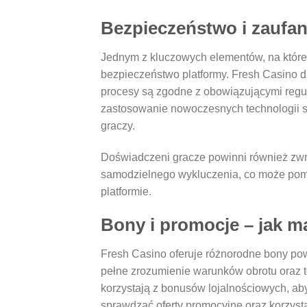
Bezpieczeństwo i zaufan
Jednym z kluczowych elementów, na które
bezpieczeństwo platformy. Fresh Casino dz
procesy są zgodne z obowiązującymi reg
zastosowanie nowoczesnych technologii s
graczy.
Doświadczeni gracze powinni również zwr
samodzielnego wykluczenia, co może pom
platformie.
Bony i promocje – jak m
Fresh Casino oferuje różnorodne bony pow
pełne zrozumienie warunków obrotu oraz
korzystają z bonusów lojalnościowych, ab
sprawdzać oferty promocyjne oraz korzyst