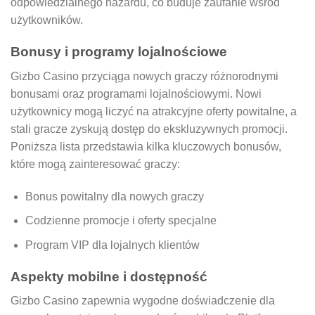
odpowiedzialnego hazardu, co buduje zaufanie wśród
użytkowników.
Bonusy i programy lojalnościowe
Gizbo Casino przyciąga nowych graczy różnorodnymi
bonusami oraz programami lojalnościowymi. Nowi
użytkownicy mogą liczyć na atrakcyjne oferty powitalne, a
stali gracze zyskują dostęp do ekskluzywnych promocji.
Poniższa lista przedstawia kilka kluczowych bonusów,
które mogą zainteresować graczy:
Bonus powitalny dla nowych graczy
Codzienne promocje i oferty specjalne
Program VIP dla lojalnych klientów
Aspekty mobilne i dostępność
Gizbo Casino zapewnia wygodne doświadczenie dla