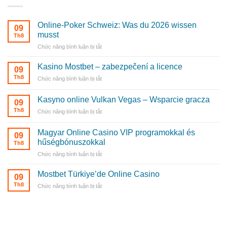
Online-Poker Schweiz: Was du 2026 wissen
09
musst
Th8
ở
Chức năng bình luận bị tắt
Online-
Poker
Kasino Mostbet – zabezpečení a licence
09
Schweiz:
Th8
ở
Chức năng bình luận bị tắt
Was
Kasino
du
Mostbet
2026
Kasyno online Vulkan Vegas – Wsparcie gracza
09
–
wissen
Th8
ở
Chức năng bình luận bị tắt
zabezpečení
musst
Kasyno
a
online
licence
Magyar Online Casino VIP programokkal és
09
Vulkan
hűségbónuszokkal
Th8
Vegas
ở
Chức năng bình luận bị tắt
–
Magyar
Wsparcie
Online
gracza
Mostbet Türkiye’de Online Casino
09
Casino
Th8
ở
Chức năng bình luận bị tắt
VIP
Mostbet
programokkal
Türkiye’de
és
Online
hűségbónuszokkal
Casino