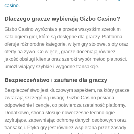
casino
.
Dlaczego gracze wybierają Gizbo Casino?
Gizbo Casino wyróżnia się przede wszystkim szerokim
katalogiem gier, które są dostępne dla graczy. Platforma
oferuje różnorodne kategorie, w tym gry stołowe, sloty oraz
oferty na żywo. Co więcej, gracze doceniają również
jakość obsługi klienta oraz szeroki wybór metod płatności,
umożliwiający szybkie i wygodne transakcje.
Bezpieczeństwo i zaufanie dla graczy
Bezpieczeństwo jest kluczowym aspektem, na który gracze
zwracają szczególną uwagę. Gizbo Casino posiada
odpowiednie licencje, co potwierdza rzetelność platformy.
Dodatkowo, strona stosuje nowoczesne technologie
szyfrujące, zapewniając ochronę danych osobowych oraz
transakcji. Etyka gry jest również wspierana przez zasady