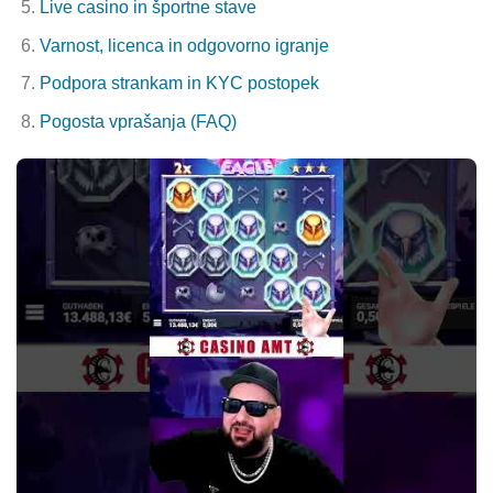
Live casino in športne stave
Varnost, licenca in odgovorno igranje
Podpora strankam in KYC postopek
Pogosta vprašanja (FAQ)