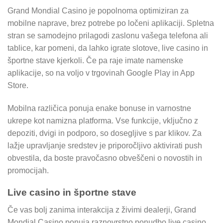
Grand Mondial Casino je popolnoma optimiziran za
mobilne naprave, brez potrebe po ločeni aplikaciji. Spletna
stran se samodejno prilagodi zaslonu vašega telefona ali
tablice, kar pomeni, da lahko igrate slotove, live casino in
športne stave kjerkoli. Če pa raje imate namenske
aplikacije, so na voljo v trgovinah Google Play in App
Store.
Mobilna različica ponuja enake bonuse in varnostne
ukrepe kot namizna platforma. Vse funkcije, vključno z
depoziti, dvigi in podporo, so dosegljive s par klikov. Za
lažje upravljanje sredstev je priporočljivo aktivirati push
obvestila, da boste pravočasno obveščeni o novostih in
promocijah.
Live casino in športne stave
Če vas bolj zanima interakcija z živimi dealerji, Grand
Mondial Casino ponuja raznovrstno ponudbo live casino