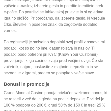
vpišete e‑naslov, izberete geslo in potrdite identiteto prek
e‑pošte. Po potrditvi se lahko takoj prijavite in si ogledate
igralno ploščo. Priporočamo, da izberete geslo, ki vsebuje
črke, številke in poseben znak, da zagotovite dodatno
varnost.
Po registraciji je smiselno dopolniti svoj profil z osnovnimi
podatki, kot so polno ime, datum rojstva in naslov. Ti
podatki bodo potrebni pri KYC (Know Your Customer)
preverjanju, ki ga casino izvaja pred večjimi dvigi. Če ste
začetnik, najprej poskusite z majhnim depozitom in se
seznanite z igrami, preden se potopite v večje stave.
Bonusi in promocije
Grand Mondial Casino ponuja privlačen welcome bonus, ki
se razdeli v več delih glede na prvi tri depozite. Prvi del je
100 % podpora do 200 €, drugi 50 % do 150 € in tretji 25 %