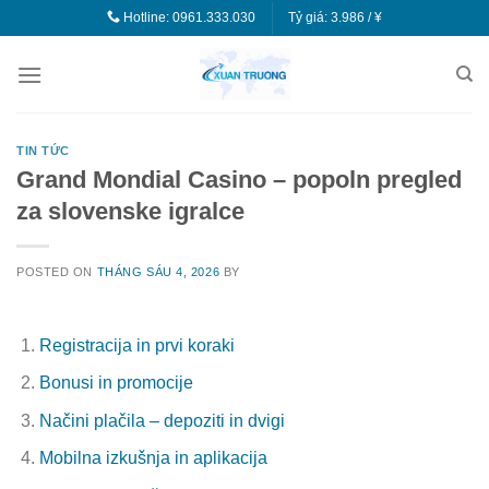
Skip
Hotline:
0961.333.030
Tỷ giá:
3.986 / ¥
to
content
TIN TỨC
Grand Mondial Casino – popoln pregled
za slovenske igralce
POSTED ON
THÁNG SÁU 4, 2026
BY
Registracija in prvi koraki
Bonusi in promocije
Načini plačila – depoziti in dvigi
Mobilna izkušnja in aplikacija