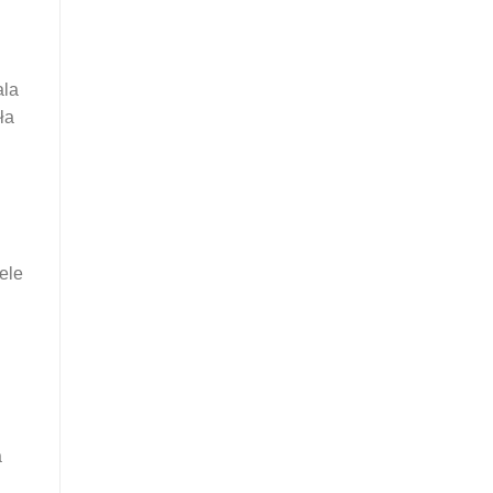
ala
ła
ele
a