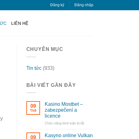
Đăng ký
Đăng nhập
TỨC
LIÊN HỆ
CHUYÊN MỤC
Tin tức
(933)
BÀI VIẾT GẦN ĐÂY
Kasino Mostbet –
09
zabezpečení a
Th8
licence
zy
ở
Chức năng bình luận bị tắt
Kasino
Mostbet
Kasyno online Vulkan
09
–