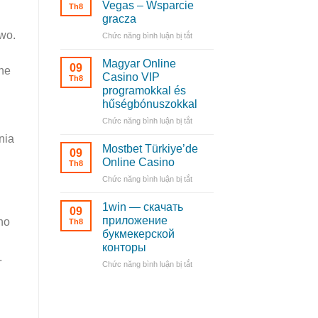
Vegas – Wsparcie
Th8
zabezpečení
gracza
a
wo.
ở
Chức năng bình luận bị tắt
licence
Kasyno
online
Magyar Online
09
ane
Vulkan
Casino VIP
Th8
Vegas
programokkal és
–
hűségbónuszokkal
Wsparcie
gracza
ở
Chức năng bình luận bị tắt
Magyar
nia
Online
Mostbet Türkiye’de
09
Casino
Online Casino
Th8
VIP
ở
Chức năng bình luận bị tắt
programokkal
Mostbet
és
Türkiye’de
hűségbónuszokkal
1win — скачать
09
Online
приложение
no
Th8
Casino
букмекерской
конторы
.
ở
Chức năng bình luận bị tắt
1win
—
скачать
приложение