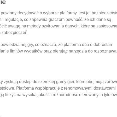
ie
e powinny decydować o wyborze platformy, jest jej bezpieczeńst
e i regulacje, co zapewnia graczom pewność, że ich dane są
zwrócić uwagę na metody szyfrowania danych, które są zastosow
m zabezpieczeń.
dpowiedzialnej gry, co oznacza, że platforma dba o dobrostan
ianie limitów wydatków oraz oferując narzędzia do rozpoznawa
cy zyskują dostęp do szerokiej gamy gier, które obejmują zarów
y stołowe. Platforma współpracuje z renomowanymi dostawcami
 liczyć na wysoką jakość i różnorodność oferowanych tytułów
a