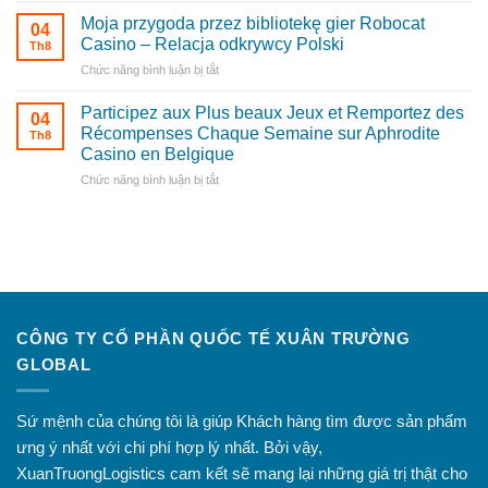
and
comenzar
Online
Payment
Moja przygoda przez bibliotekę gier Robocat
a
04
Kazino
Methods
Casino – Relacja odkrywcy Polski
operar
Th8
–
Guide
ở
Chức năng bình luận bị tắt
Ən
Moja
Populyar
przygoda
Slot
Participez aux Plus beaux Jeux et Remportez des
04
przez
Oyunları
Récompenses Chaque Semaine sur Aphrodite
Th8
bibliotekę
Casino en Belgique
gier
ở
Chức năng bình luận bị tắt
Robocat
Participez
Casino
aux
–
Plus
Relacja
beaux
odkrywcy
Jeux
Polski
et
Remportez
des
CÔNG TY CỔ PHẦN QUỐC TẾ XUÂN TRƯỜNG
Récompenses
GLOBAL
Chaque
Semaine
sur
Sứ mệnh của chúng tôi là giúp Khách hàng tìm được sản phẩm
Aphrodite
Casino
ưng ý nhất với chi phí hợp lý nhất. Bởi vậy,
en
XuanTruongLogistics cam kết sẽ mang lại những giá trị thật cho
Belgique