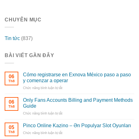
CHUYÊN MỤC
Tin tức
(837)
BÀI VIẾT GẦN ĐÂY
Cómo registrarse en Exnova México paso a paso
06
y comenzar a operar
Th8
ở
Chức năng bình luận bị tắt
Cómo
registrarse
Only Fans Accounts Billing and Payment Methods
06
en
Guide
Th8
Exnova
ở
Chức năng bình luận bị tắt
México
Only
paso
Fans
a
Pinco Online Kazino – Ən Populyar Slot Oyunları
05
Accounts
paso
Th8
ở
Chức năng bình luận bị tắt
Billing
y
Pinco