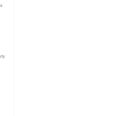
ia
rty