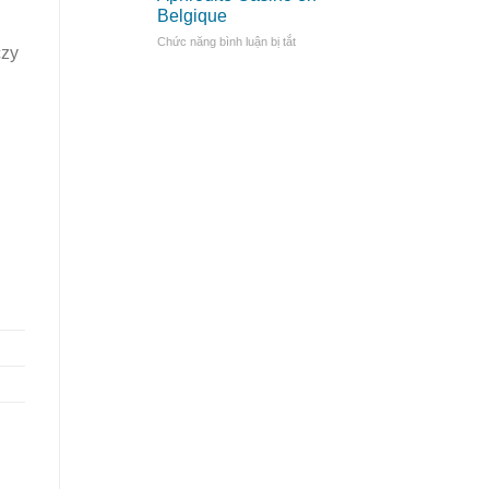
Belgique
Relacja
odkrywcy
ở
Chức năng bình luận bị tắt
czy
Polski
Participez
aux
Plus
beaux
Jeux
et
Remportez
des
Récompenses
Chaque
Semaine
sur
Aphrodite
Casino
en
Belgique