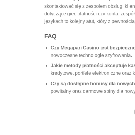
skontaktować się z zespołem obsługi klien
dotyczące gier, płatności czy konta, zesp
językach to kolejny atut, który z pewnością
FAQ
Czy Megapari Casino jest bezpieczn
nowoczesne technologie szyfrowania.
Jakie metody płatności akceptuje k
kredytowe, portfele elektroniczne oraz k
Czy są dostępne bonusy dla nowych
powitalny oraz darmowe spiny dla now