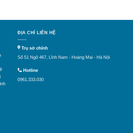
ĐỊA CHỈ LIÊN HỆ
Các
Bạn 
dịch
Trụ sở chính
taob
m
Số 51 Ngõ 467, Lĩnh Nam - Hoàng Mai - Hà Nội
Kèo 
Nghi
sẽ
Hotline
dịch
i
0961.333.030
taob
inh
Ưu đ
￼ – 
Orde
1688
Top 
Xuân
Ký g