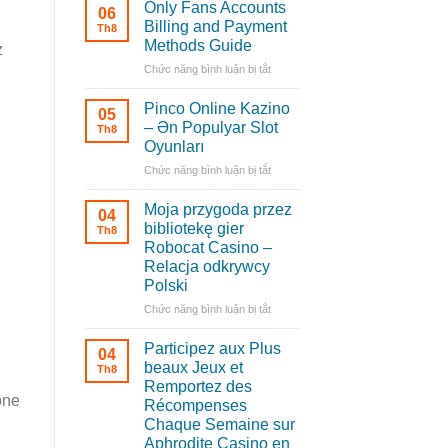
registrarse
Only Fans Accounts
06
en
Billing and Payment
Th8
Exnova
Methods Guide
z
México
ở
Chức năng bình luận bị tắt
paso
Only
a
Fans
paso
Pinco Online Kazino
05
Accounts
y
– Ən Populyar Slot
Th8
Billing
comenzar
Oyunları
and
a
ở
Chức năng bình luận bị tắt
Payment
operar
Pinco
Methods
Online
Guide
Moja przygoda przez
04
Kazino
bibliotekę gier
Th8
–
Robocat Casino –
Ən
Relacja odkrywcy
Populyar
Polski
Slot
Oyunları
ở
Chức năng bình luận bị tắt
Moja
przygoda
Participez aux Plus
04
przez
beaux Jeux et
Th8
j
bibliotekę
Remportez des
gier
one
Récompenses
Robocat
Chaque Semaine sur
Casino
Aphrodite Casino en
–