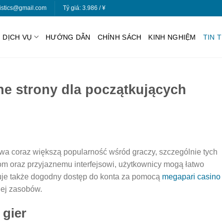
istics@gmail.com
Tỷ giá:
3.986 / ¥
DỊCH VỤ
HƯỚNG DẪN
CHÍNH SÁCH
KINH NGHIỆM
TIN 
e strony dla początkujących
ywa coraz większą popularność wśród graczy, szczególnie tych
om oraz przyjaznemu interfejsowi, użytkownicy mogą łatwo
ruje także dogodny dostęp do konta za pomocą
megapari casino
jej zasobów.
 gier