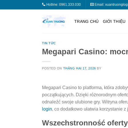
Skip
Hotline:
0961.333.030
Email:
xuantruonglog
to
content
TRANG CHỦ
GIỚI THIỆU
TIN TỨC
Megapari Casino: mocn
POSTED ON
THÁNG HAI 17, 2026
BY
Megapari Casino to platforma, która zdob
początkujących. Dzięki różnorodnym ofert
odnaleźć swoje ulubione gry. Witryna ofe
login
, co dodatkowo ułatwia korzystanie z 
Wszechstronność oferty