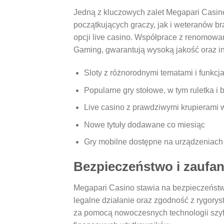
Jedną z kluczowych zalet Megapari Casino
początkujących graczy, jak i weteranów bra
opcji live casino. Współprace z renomowa
Gaming, gwarantują wysoką jakość oraz i
Sloty z różnorodnymi tematami i funkc
Popularne gry stołowe, w tym ruletka i 
Live casino z prawdziwymi krupierami 
Nowe tytuły dodawane co miesiąc
Gry mobilne dostępne na urządzeniach
Bezpieczeństwo i zaufan
Megapari Casino stawia na bezpieczeństwo
legalne działanie oraz zgodność z rygory
za pomocą nowoczesnych technologii szy