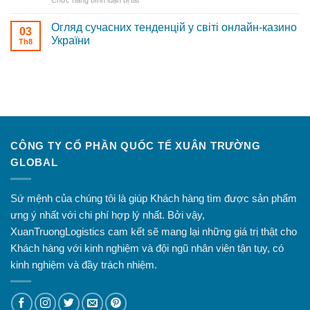
Chức năng bình luận bị tắt
Ən
Approach
Populyar
to
Slot
Огляд сучасних тенденцій у світі онлайн-казино
03
AI
Oyunları
України
Th8
Visibility
Audit
Service:
Steps,
Features
&
Pricing
Guide
CÔNG TY CỔ PHẦN QUỐC TẾ XUÂN TRƯỜNG
GLOBAL
Sứ mệnh của chúng tôi là giúp Khách hàng tìm được sản phẩm
ưng ý nhất với chi phí hợp lý nhất. Bởi vậy,
XuanTruongLogistics cam kết sẽ mang lại những giá trị thật cho
Khách hàng với kinh nghiệm và đội ngũ nhân viên tận tụy, có
kinh nghiệm và đầy trách nhiệm.