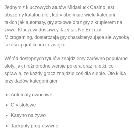
Jednym z kluczowych atutów Midasluck Casino jest
obszerny katalog gier, który obejmuje wiele kategorii,
takich jak automaty, gry stołowe oraz gry z krupierem na
żywo. Kluczowi dostawcy, tacy jak NetEnt czy
Microgaming, dostarczają gry charakteryzujące się wysoką
jakością grafiki oraz dźwięku.
Wśród dostępnych tytułów znajdziemy zarówno popularne
sloty, jak i różnorodne wersje pokera oraz ruletki, co
sprawia, że każdy gracz znajdzie coś dla siebie. Oto kilka
przykładów kategorii gier:
Automaty owocowe
Gry stołowe
Kasyno na żywo
Jackpoty progresywne