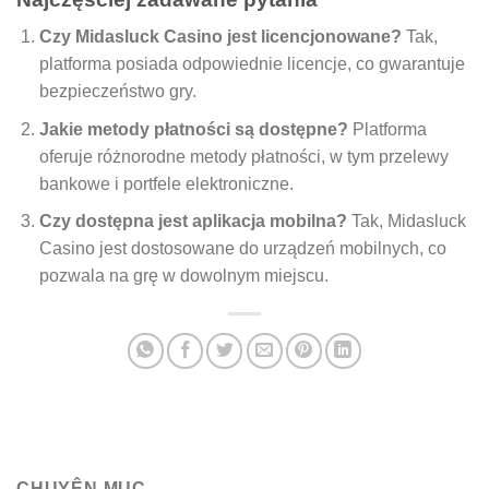
Czy Midasluck Casino jest licencjonowane?
Tak,
platforma posiada odpowiednie licencje, co gwarantuje
bezpieczeństwo gry.
Jakie metody płatności są dostępne?
Platforma
oferuje różnorodne metody płatności, w tym przelewy
bankowe i portfele elektroniczne.
Czy dostępna jest aplikacja mobilna?
Tak, Midasluck
Casino jest dostosowane do urządzeń mobilnych, co
pozwala na grę w dowolnym miejscu.
CHUYÊN MỤC