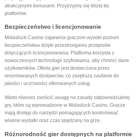
atrakcyjnymi bonusami. Przyjrzyjmy się bliżej tej
platformie.
Bezpieczeństwo i licencjonowanie
Midasluck Casino zapewnia graczom wysoki poziom
bezpieczeństwa dzięki przestrzeganiu przepisów
dotyczących licencjonowania. Platforma korzysta z
nowoczesnych technologii szyfrowania, aby chronić dane
użytkowników. Oferta gier jest dostarczana przez
renomowanych dostawców, co zwiększa zaufanie do
jakości i uczciwości oferowanych usług.
Warto również zwrócić uwagę na zasady odpowiedzialnej
gry, które są wprowadzone w Midasluck Casino. Gracze
mają dostęp do narzędzi pomagających kontrolować
własne wydatki oraz czas spędzany na grze.
Różnorodność gier dostępnych na platformie