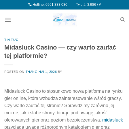
Skip
Hotline:
0961.333.030
Tỷ giá:
3.986 / ¥
to
content
TIN TỨC
Midasluck Casino — czy warto zaufać
tej platformie?
POSTED ON
THÁNG HAI 1, 2026
BY
Midasluck Casino to stosunkowo nowa platforma na rynku
gier online, która wzbudza zainteresowanie wśród graczy.
Czy warto zaufać tej stronie? Sprawdzimy zarówno jej
mocne, jak i słabe strony, biorąc pod uwagę jakość
oferowanych gier oraz poziom bezpieczeństwa.
midasluck
przyciąga uwagę różnorodnym katalogiem gier oraz