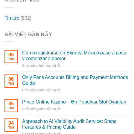
Tin tức
(802)
BÀI VIẾT GẦN ĐÂY
Cómo registrarse en Exnova México paso a paso
06
y comenzar a operar
Th8
ở
Chức năng bình luận bị tắt
Cómo
registrarse
Only Fans Accounts Billing and Payment Methods
06
en
Guide
Th8
Exnova
ở
Chức năng bình luận bị tắt
México
Only
paso
Fans
a
Pinco Online Kazino – Ən Populyar Slot Oyunları
05
Accounts
paso
Th8
ở
Chức năng bình luận bị tắt
Billing
y
Pinco
and
comenzar
Online
Payment
Approach to AI Visibility Audit Service: Steps,
a
04
Kazino
Methods
Features & Pricing Guide
operar
Th8
–
Guide
ở