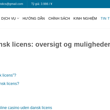
istics@gmail.com
Tỷ giá:
3.986 / ¥
DỊCH VỤ
HƯỚNG DẪN
CHÍNH SÁCH
KINH NGHIỆM
TIN 
sk licens: oversigt og mulighede
 licens”?
nsk licens?
online casino uden dansk licens