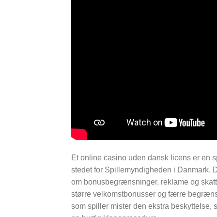
Et online casino uden dansk licens er en s
stedet for Spillemyndigheden i Danmark. D
om bonusbegrænsninger, reklame og skattepli
større velkomstbonusser og færre begræns
som spiller mister den ekstra beskyttelse, 