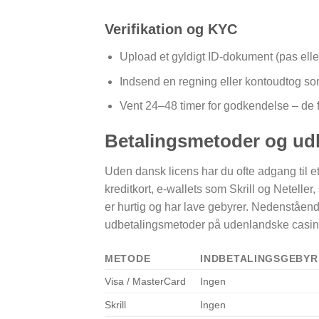
Verifikation og KYC
Upload et gyldigt ID-dokument (pas eller
Indsend en regning eller kontoudtog s
Vent 24–48 timer for godkendelse – de fle
Betalingsmetoder og ud
Uden dansk licens har du ofte adgang til e
kreditkort, e‑wallets som Skrill og Netelle
er hurtig og har lave gebyrer. Nedenståend
udbetalingsmetoder på udenlandske casin
METODE
INDBETALINGSGEBYR
Visa / MasterCard
Ingen
Skrill
Ingen