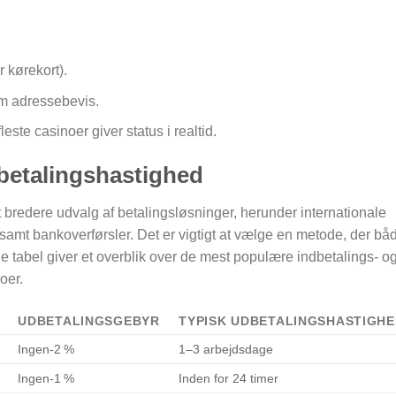
 kørekort).
om adressebevis.
ste casinoer giver status i realtid.
betalingshastighed
t bredere udvalg af betalingsløsninger, herunder internationale
r, samt bankoverførsler. Det er vigtigt at vælge en metode, der bå
e tabel giver et overblik over de mest populære indbetalings‑ o
oer.
UDBETALINGSGEBYR
TYPISK UDBETALINGSHASTIGH
Ingen‑2 %
1–3 arbejdsdage
Ingen‑1 %
Inden for 24 timer