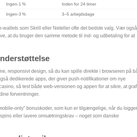
Ingen‑1 %
Inden for 24 timer
Ingen‑3 %
3–5 arbejdsdage
 e‑wallets som Skrill eller Neteller ofte det bedste valg. Vær også
, at du bruger den samme metode til ind- og udbetaling for at
nderstøttelse
e, responsivt design, så du kan spille direkte i browseren på 
gså dedikerede apps, der giver push‑notifikationer om nye
asino, så test både web‑versionen og appen for at sikre, at graf
dine forventninger.
“mobile‑only” bonuskoder, som kun er tilgængelige, når du logge
ee spins eller lavere omsætningskrav – noget som danske