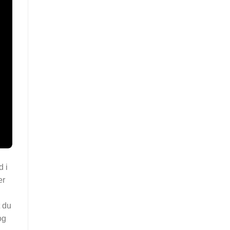
d i
er
 du
og