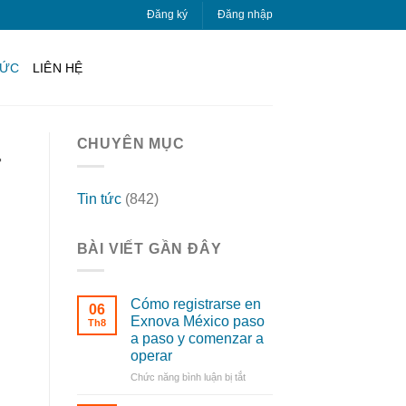
Đăng ký
Đăng nhập
TỨC
LIÊN HỆ
CHUYÊN MỤC
r
Tin tức
(842)
BÀI VIẾT GẦN ĐÂY
Cómo registrarse en
06
Exnova México paso
Th8
a paso y comenzar a
operar
ở
Chức năng bình luận bị tắt
Cómo