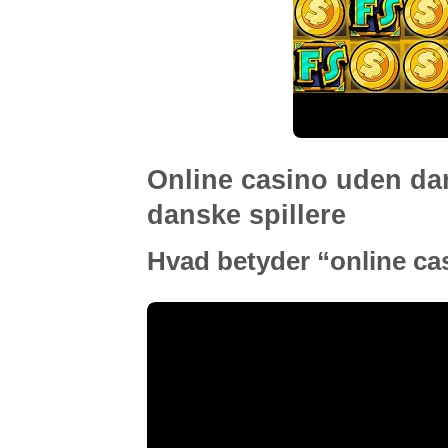
Online casino uden dan
danske spillere
Hvad betyder “online ca