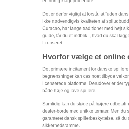
en hurtig klageprocedure.
Det er derfor vigtigt at forstå, at “uden da
ikke nødvendigvis kvaliteten af spiludbud
Curacao, har lange traditioner med højt s
guide, får du et indblik i, hvad du skal kigg
licenseret.
Hvorfor vælge et online
Det primære incitament for danske spiller
begrænsninger kan casinoet tilbyde velkoms
licenserede platforme. Derudover er der typ
både høje og lave spillere.
Samtidig kan du støde på højere udbetaling
dealer‑borde med unikke temaer. Men du s
garanteret dansk spillerbeskyttelse, så du 
sikkerhedsramme.