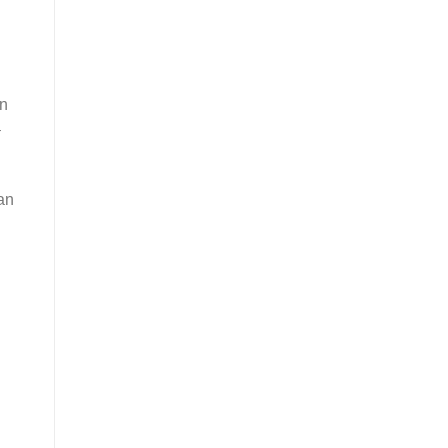
en
–
an