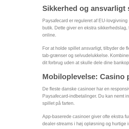
Sikkerhed og ansvarligt
Paysafecard er reguleret af EU‑lovgivning 
butik. Dette giver en ekstra sikkerhedslag, f
online.
For at holde spillet ansvarligt, tilbyder d
tab‑grænser og selvudelukkelse. Kombiner
dit forbrug uden at skulle dele dine bankop
Mobiloplevelse: Casino
De fleste danske casinoer har en responsiv
Paysafecard‑indbetalinger. Du kan nemt indt
spillet på farten.
App‑baserede casinoer giver ofte ekstra fu
dealer‑streams i høj opløsning og hurtige 