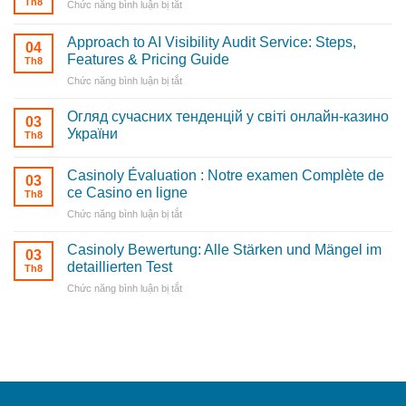
Th8
ở
Chức năng bình luận bị tắt
Pinco
Online
Approach to AI Visibility Audit Service: Steps,
04
Kazino
Features & Pricing Guide
Th8
–
ở
Chức năng bình luận bị tắt
Ən
Approach
Populyar
to
Slot
Огляд сучасних тенденцій у світі онлайн-казино
03
AI
Oyunları
України
Th8
Visibility
Audit
Service:
Casinoly Évaluation : Notre examen Complète de
03
Steps,
ce Casino en ligne
Th8
Features
ở
Chức năng bình luận bị tắt
&
Casinoly
Pricing
Évaluation
Casinoly Bewertung: Alle Stärken und Mängel im
Guide
03
:
detaillierten Test
Th8
Notre
ở
Chức năng bình luận bị tắt
examen
Casinoly
Complète
Bewertung:
de
Alle
ce
Stärken
Casino
und
en
Mängel
ligne
im