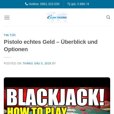
Skip
Hotline:
0961.333.030
Tỷ giá:
3.986 / ¥
to
content
TIN TỨC
Pistolo echtes Geld – Überblick und
Optionen
POSTED ON
THÁNG SÁU 5, 2026
BY