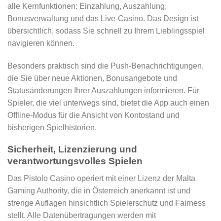
alle Kernfunktionen: Einzahlung, Auszahlung,
Bonusverwaltung und das Live‑Casino. Das Design ist
übersichtlich, sodass Sie schnell zu Ihrem Lieblingsspiel
navigieren können.
Besonders praktisch sind die Push‑Benachrichtigungen,
die Sie über neue Aktionen, Bonusangebote und
Statusänderungen Ihrer Auszahlungen informieren. Für
Spieler, die viel unterwegs sind, bietet die App auch einen
Offline‑Modus für die Ansicht von Kontostand und
bisherigen Spielhistorien.
Sicherheit, Lizenzierung und
verantwortungsvolles Spielen
Das Pistolo Casino operiert mit einer Lizenz der Malta
Gaming Authority, die in Österreich anerkannt ist und
strenge Auflagen hinsichtlich Spielerschutz und Fairness
stellt. Alle Datenübertragungen werden mit