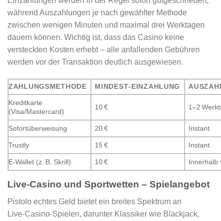
Einzahlungen werden in der Regel sofort gutgeschrieben,
während Auszahlungen je nach gewählter Methode
zwischen wenigen Minuten und maximal drei Werktagen
dauern können. Wichtig ist, dass das Casino keine
versteckten Kosten erhebt – alle anfallenden Gebühren
werden vor der Transaktion deutlich ausgewiesen.
ZAHLUNGSMETHODE
MINDEST‑EINZAHLUNG
AUSZAH
Kreditkarte
10 €
1–2 Werk
(Visa/Mastercard)
Sofortüberweisung
20 €
Instant
Trustly
15 €
Instant
E‑Wallet (z. B. Skrill)
10 €
Innerhalb
Live‑Casino und Sportwetten – Spielangebot
Pistolo echtes Geld bietet ein breites Spektrum an
Live‑Casino‑Spielen, darunter Klassiker wie Blackjack,