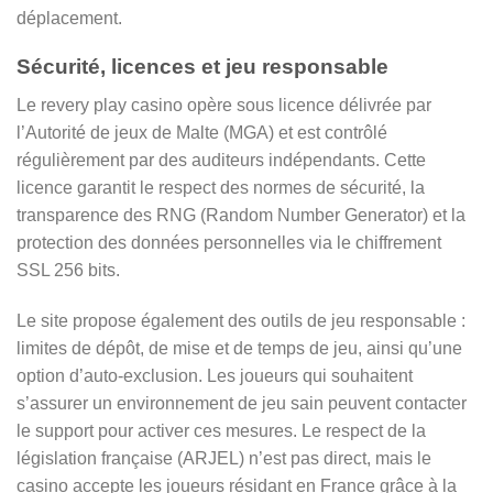
déplacement.
Sécurité, licences et jeu responsable
Le revery play casino opère sous licence délivrée par
l’Autorité de jeux de Malte (MGA) et est contrôlé
régulièrement par des auditeurs indépendants. Cette
licence garantit le respect des normes de sécurité, la
transparence des RNG (Random Number Generator) et la
protection des données personnelles via le chiffrement
SSL 256 bits.
Le site propose également des outils de jeu responsable :
limites de dépôt, de mise et de temps de jeu, ainsi qu’une
option d’auto‑exclusion. Les joueurs qui souhaitent
s’assurer un environnement de jeu sain peuvent contacter
le support pour activer ces mesures. Le respect de la
législation française (ARJEL) n’est pas direct, mais le
casino accepte les joueurs résidant en France grâce à la