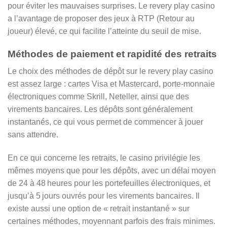
pour éviter les mauvaises surprises. Le revery play casino
a l’avantage de proposer des jeux à RTP (Retour au
joueur) élevé, ce qui facilite l’atteinte du seuil de mise.
Méthodes de paiement et rapidité des retraits
Le choix des méthodes de dépôt sur le revery play casino
est assez large : cartes Visa et Mastercard, porte‑monnaie
électroniques comme Skrill, Neteller, ainsi que des
virements bancaires. Les dépôts sont généralement
instantanés, ce qui vous permet de commencer à jouer
sans attendre.
En ce qui concerne les retraits, le casino privilégie les
mêmes moyens que pour les dépôts, avec un délai moyen
de 24 à 48 heures pour les portefeuilles électroniques, et
jusqu’à 5 jours ouvrés pour les virements bancaires. Il
existe aussi une option de « retrait instantané » sur
certaines méthodes, moyennant parfois des frais minimes.