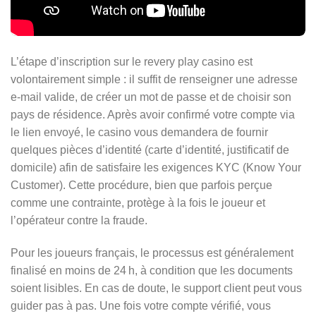
L’étape d’inscription sur le revery play casino est
volontairement simple : il suffit de renseigner une adresse
e‑mail valide, de créer un mot de passe et de choisir son
pays de résidence. Après avoir confirmé votre compte via
le lien envoyé, le casino vous demandera de fournir
quelques pièces d’identité (carte d’identité, justificatif de
domicile) afin de satisfaire les exigences KYC (Know Your
Customer). Cette procédure, bien que parfois perçue
comme une contrainte, protège à la fois le joueur et
l’opérateur contre la fraude.
Pour les joueurs français, le processus est généralement
finalisé en moins de 24 h, à condition que les documents
soient lisibles. En cas de doute, le support client peut vous
guider pas à pas. Une fois votre compte vérifié, vous