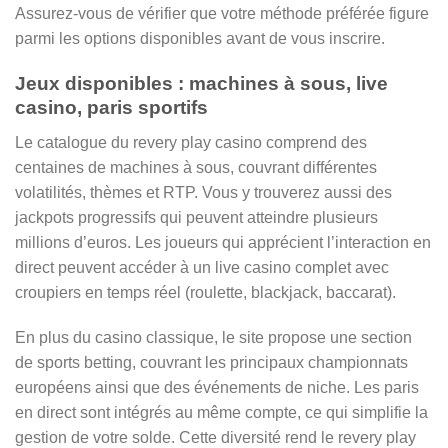
Assurez‑vous de vérifier que votre méthode préférée figure
parmi les options disponibles avant de vous inscrire.
Jeux disponibles : machines à sous, live
casino, paris sportifs
Le catalogue du revery play casino comprend des
centaines de machines à sous, couvrant différentes
volatilités, thèmes et RTP. Vous y trouverez aussi des
jackpots progressifs qui peuvent atteindre plusieurs
millions d’euros. Les joueurs qui apprécient l’interaction en
direct peuvent accéder à un live casino complet avec
croupiers en temps réel (roulette, blackjack, baccarat).
En plus du casino classique, le site propose une section
de sports betting, couvrant les principaux championnats
européens ainsi que des événements de niche. Les paris
en direct sont intégrés au même compte, ce qui simplifie la
gestion de votre solde. Cette diversité rend le revery play