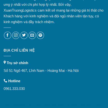
ưng ý nhất với chi phí hợp lý nhất. Bởi vậy,
XuanTruongLogistics cam kết sẽ mang lại những giá trị thật cho
Khách hàng với kinh nghiệm và đội ngũ nhân viên tận tụy, có
kinh nghiệm và đầy trách nhiệm.
ĐỊA CHỈ LIÊN HỆ
Trụ sở chính
Số 51 Ngõ 467, Lĩnh Nam - Hoàng Mai - Hà Nội
Hotline
0961.333.030
Các Loại Kèo Cá Cược Bóng Đá BK8 Phổ Biến Bạn Nên Biết –