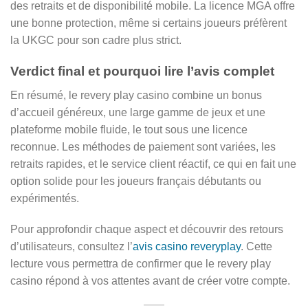
des retraits et de disponibilité mobile. La licence MGA offre
une bonne protection, même si certains joueurs préfèrent
la UKGC pour son cadre plus strict.
Verdict final et pourquoi lire l’avis complet
En résumé, le revery play casino combine un bonus
d’accueil généreux, une large gamme de jeux et une
plateforme mobile fluide, le tout sous une licence
reconnue. Les méthodes de paiement sont variées, les
retraits rapides, et le service client réactif, ce qui en fait une
option solide pour les joueurs français débutants ou
expérimentés.
Pour approfondir chaque aspect et découvrir des retours
d’utilisateurs, consultez l’
avis casino reveryplay
. Cette
lecture vous permettra de confirmer que le revery play
casino répond à vos attentes avant de créer votre compte.