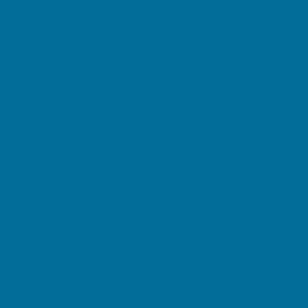
Xuân Trường Logistics | Cung cấp dịch vụ Order, Ký gửi, Đổi
tiền Alipay các trang taobao, 1688, t-mall
Kèo Chấp 1 Trái BK8 – Cách Tính Tiền Và Kinh Nghiệm Chơi –
Xuân Trường Logistics | Cung cấp dịch vụ Order, Ký gửi, Đổi
tiền Alipay các trang taobao, 1688, t-mall
Ưu đãi đặc biệt khi chơi Poker đổi thưởng tại BK8￼ – Xuân
Trường Logistics | Cung cấp dịch vụ Order, Ký gửi, Đổi tiền
Alipay các trang taobao, 1688, t-mall
Top khuyến mãi BK8 hấp dẫn nhất hiện nay – Xuân Trường
Logistics | Cung cấp dịch vụ Order, Ký gửi, Đổi tiền Alipay các
trang taobao, 1688, t-mall
Top khuyến mãi BK8 hấp dẫn nhất hiện nay￼ – Xuân Trường
Logistics | Cung cấp dịch vụ Order, Ký gửi, Đổi tiền Alipay các
trang taobao, 1688, t-mall
BK8 đại lý là gì? Hướng dẫn chi tiết cách trở thành đại lý BK8 –
Xuân Trường Logistics | Cung cấp dịch vụ Order, Ký gửi, Đổi
tiền Alipay các trang taobao, 1688, t-mall