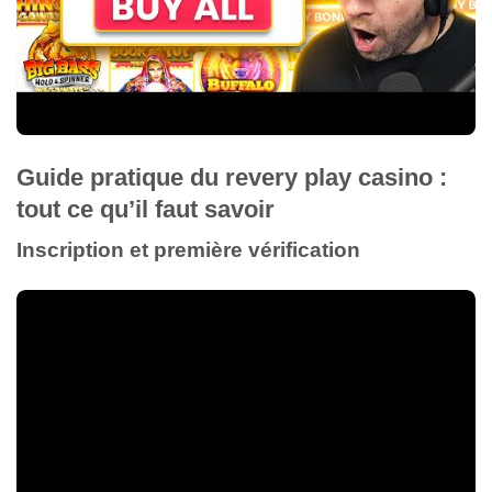
Guide pratique du revery play casino :
tout ce qu’il faut savoir
Inscription et première vérification