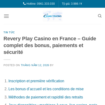
Skip
Hotline:
0961.333.030
Tỷ giá:
3.986 / ¥
to
content
TIN TỨC
Revery Play Casino en France – Guide
complet des bonus, paiements et
sécurité
POSTED ON
THÁNG NĂM 12, 2026
BY
Inscription et première vérification
Les bonus d’accueil et les conditions de mise
Méthodes de paiement et rapidité des retraits