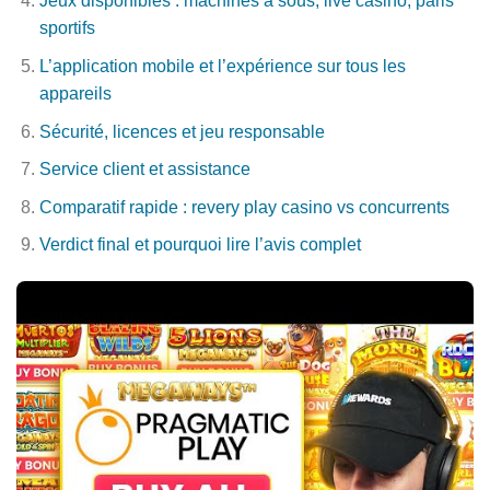
Jeux disponibles : machines à sous, live casino, paris
sportifs
L’application mobile et l’expérience sur tous les
appareils
Sécurité, licences et jeu responsable
Service client et assistance
Comparatif rapide : revery play casino vs concurrents
Verdict final et pourquoi lire l’avis complet