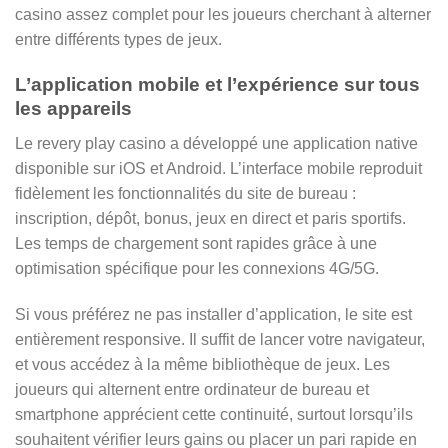
casino assez complet pour les joueurs cherchant à alterner
entre différents types de jeux.
L’application mobile et l’expérience sur tous
les appareils
Le revery play casino a développé une application native
disponible sur iOS et Android. L’interface mobile reproduit
fidèlement les fonctionnalités du site de bureau :
inscription, dépôt, bonus, jeux en direct et paris sportifs.
Les temps de chargement sont rapides grâce à une
optimisation spécifique pour les connexions 4G/5G.
Si vous préférez ne pas installer d’application, le site est
entièrement responsive. Il suffit de lancer votre navigateur,
et vous accédez à la même bibliothèque de jeux. Les
joueurs qui alternent entre ordinateur de bureau et
smartphone apprécient cette continuité, surtout lorsqu’ils
souhaitent vérifier leurs gains ou placer un pari rapide en