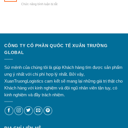
Guide
ở
Chức năng bình luận bị tắt
Ən
Moja
Populyar
przygoda
Slot
przez
Oyunları
bibliotekę
gier
Robocat
Casino
–
CÔNG TY CỔ PHẦN QUỐC TẾ XUÂN TRƯỜNG
Relacja
GLOBAL
odkrywcy
Polski
Sứ mệnh của chúng tôi là giúp Khách hàng tìm được sản phẩm
ưng ý nhất với chi phí hợp lý nhất. Bởi vậy,
XuanTruongLogistics cam kết sẽ mang lại những giá trị thật cho
Khách hàng với kinh nghiệm và đội ngũ nhân viên tận tụy, có
kinh nghiệm và đầy trách nhiệm.