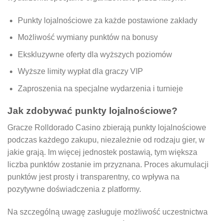
Punkty lojalnościowe za każde postawione zakłady
Możliwość wymiany punktów na bonusy
Ekskluzywne oferty dla wyższych poziomów
Wyższe limity wypłat dla graczy VIP
Zaproszenia na specjalne wydarzenia i turnieje
Jak zdobywać punkty lojalnościowe?
Gracze Rolldorado Casino zbierają punkty lojalnościowe
podczas każdego zakupu, niezależnie od rodzaju gier, w
jakie grają. Im więcej jednostek postawią, tym większa
liczba punktów zostanie im przyznana. Proces akumulacji
punktów jest prosty i transparentny, co wpływa na
pozytywne doświadczenia z platformy.
Na szczególną uwagę zasługuje możliwość uczestnictwa