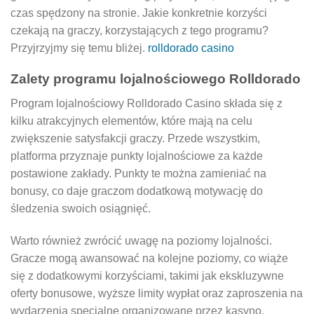
czas spędzony na stronie. Jakie konkretnie korzyści
czekają na graczy, korzystających z tego programu?
Przyjrzyjmy się temu bliżej.
rolldorado casino
Zalety programu lojalnościowego Rolldorado
Program lojalnościowy Rolldorado Casino składa się z
kilku atrakcyjnych elementów, które mają na celu
zwiększenie satysfakcji graczy. Przede wszystkim,
platforma przyznaje punkty lojalnościowe za każde
postawione zakłady. Punkty te można zamieniać na
bonusy, co daje graczom dodatkową motywację do
śledzenia swoich osiągnięć.
Warto również zwrócić uwagę na poziomy lojalności.
Gracze mogą awansować na kolejne poziomy, co wiąże
się z dodatkowymi korzyściami, takimi jak ekskluzywne
oferty bonusowe, wyższe limity wypłat oraz zaproszenia na
wydarzenia specjalne organizowane przez kasyno.