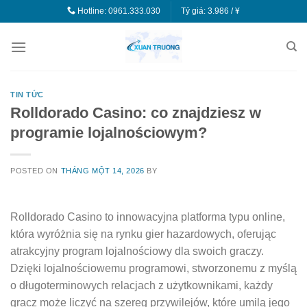
Skip
Hotline:
0961.333.030
Tỷ giá:
3.986 / ¥
to
content
TIN TỨC
Rolldorado Casino: co znajdziesz w
programie lojalnościowym?
POSTED ON
THÁNG MỘT 14, 2026
BY
Rolldorado Casino to innowacyjna platforma typu online,
która wyróżnia się na rynku gier hazardowych, oferując
atrakcyjny program lojalnościowy dla swoich graczy.
Dzięki lojalnościowemu programowi, stworzonemu z myślą
o długoterminowych relacjach z użytkownikami, każdy
gracz może liczyć na szereg przywilejów, które umilą jego