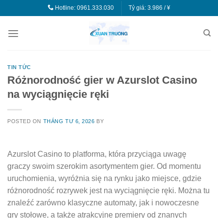
Skip
Hotline:
0961.333.030
Tỷ giá:
3.986 / ¥
to
content
TIN TỨC
Różnorodność gier w Azurslot Casino
na wyciągnięcie ręki
POSTED ON
THÁNG TƯ 6, 2026
BY
Azurslot Casino to platforma, która przyciąga uwagę
graczy swoim szerokim asortymentem gier. Od momentu
uruchomienia, wyróżnia się na rynku jako miejsce, gdzie
różnorodność rozrywek jest na wyciągnięcie ręki. Można tu
znaleźć zarówno klasyczne automaty, jak i nowoczesne
gry stołowe, a także atrakcyjne premiery od znanych