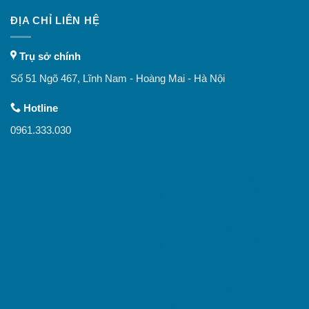
ĐỊA CHỈ LIÊN HỆ
Trụ sở chính
Số 51 Ngõ 467, Lĩnh Nam - Hoàng Mai - Hà Nội
Hotline
0961.333.030
Các Loại Kèo Cá Cược Bóng Đá BK8 Phổ Biến Bạn Nên Biết –
Xuân Trường Logistics | Cung cấp dịch vụ Order, Ký gửi, Đổi
tiền Alipay các trang taobao, 1688, t-mall
Kèo Chấp 1 Trái BK8 – Cách Tính Tiền Và Kinh Nghiệm Chơi –
Xuân Trường Logistics | Cung cấp dịch vụ Order, Ký gửi, Đổi
tiền Alipay các trang taobao, 1688, t-mall
Ưu đãi đặc biệt khi chơi Poker đổi thưởng tại BK8￼ – Xuân
Trường Logistics | Cung cấp dịch vụ Order, Ký gửi, Đổi tiền
Alipay các trang taobao, 1688, t-mall