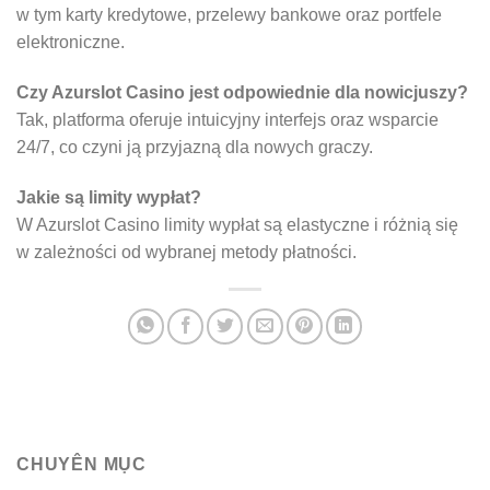
w tym karty kredytowe, przelewy bankowe oraz portfele
elektroniczne.
Czy Azurslot Casino jest odpowiednie dla nowicjuszy?
Tak, platforma oferuje intuicyjny interfejs oraz wsparcie
24/7, co czyni ją przyjazną dla nowych graczy.
Jakie są limity wypłat?
W Azurslot Casino limity wypłat są elastyczne i różnią się
w zależności od wybranej metody płatności.
CHUYÊN MỤC