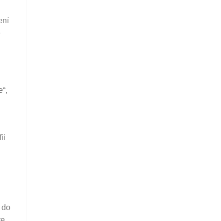
ení
e
e“,
ii
 do
te