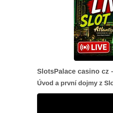
SlotsPalace casino cz 
Úvod a první dojmy z Sl