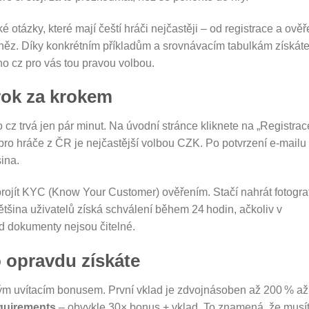
otázky, které mají čeští hráči nejčastěji – od registrace a ověř
něz. Díky konkrétním příkladům a srovnávacím tabulkám získát
no cz pro vás tou pravou volbou.
rok za krokem
 cz trvá jen pár minut. Na úvodní stránce kliknete na „Registrac
pro hráče z ČR je nejčastější volbou CZK. Po potvrzení e‑mailu
ina.
projít KYC (Know Your Customer) ověřením. Stačí nahrát fotograf
šina uživatelů získá schválení během 24 hodin, ačkoliv v
d dokumenty nejsou čitelné.
 opravdu získáte
ým uvítacím bonusem. První vklad je zdvojnásoben až 200 % až
quirements
– obvykle 30× bonus + vklad. To znamená, že musí