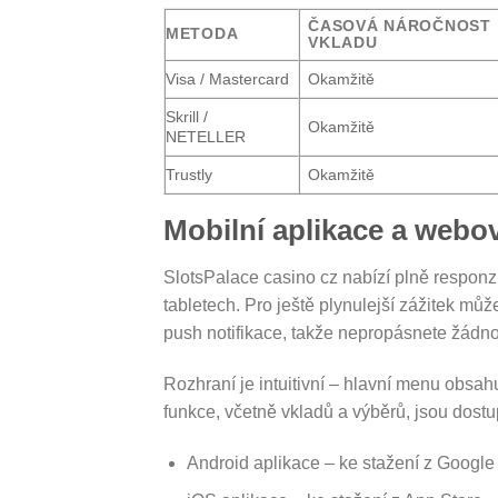
ČASOVÁ NÁROČNOST
METODA
VKLADU
Visa / Mastercard
Okamžitě
Skrill /
Okamžitě
NETELLER
Trustly
Okamžitě
Mobilní aplikace a webov
SlotsPalace casino cz nabízí plně respon
tabletech. Pro ještě plynulejší zážitek můž
push notifikace, takže nepropásnete žádnou
Rozhraní je intuitivní – hlavní menu obsahu
funkce, včetně vkladů a výběrů, jsou dostup
Android aplikace – ke stažení z Google