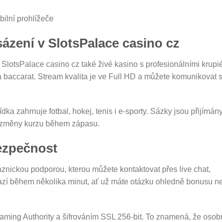
ilní prohlížeče
sázení v SlotsPalace casino cz
SlotsPalace casino cz také živé kasino s profesionálními krupié
k a baccarat. Stream kvalita je ve Full HD a můžete komunikovat 
ka zahrnuje fotbal, hokej, tenis i e‑sporty. Sázky jsou přijímán
é změny kurzu během zápasu.
ezpečnost
znickou podporou, kterou můžete kontaktovat přes live chat,
azí během několika minut, ať už máte otázku ohledně bonusu n
Gaming Authority a šifrováním SSL 256‑bit. To znamená, že osob