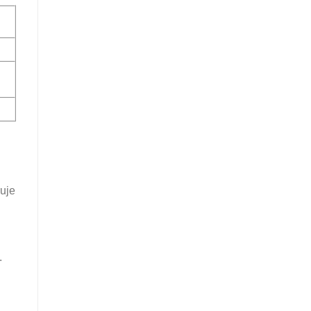
ruje
.