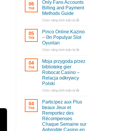
registrarse
Only Fans Accounts
06
en
Billing and Payment
Th8
Exnova
Methods Guide
México
ở
Chức năng bình luận bị tắt
paso
Only
a
Fans
paso
Pinco Online Kazino
05
Accounts
y
– Ən Populyar Slot
Th8
Billing
comenzar
Oyunları
and
a
ở
Chức năng bình luận bị tắt
Payment
operar
Pinco
Methods
Online
Guide
Moja przygoda przez
04
Kazino
bibliotekę gier
Th8
–
Robocat Casino –
Ən
Relacja odkrywcy
Populyar
Polski
Slot
Oyunları
ở
Chức năng bình luận bị tắt
Moja
przygoda
Participez aux Plus
04
przez
beaux Jeux et
Th8
bibliotekę
Remportez des
gier
Récompenses
Robocat
Chaque Semaine sur
Casino
Aphrodite Casino en
–