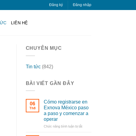
Đăng ký
Đăng nhập
TỨC
LIÊN HỆ
CHUYÊN MỤC
Tin tức
(842)
BÀI VIẾT GẦN ĐÂY
Cómo registrarse en
06
Exnova México paso
Th8
a paso y comenzar a
operar
ở
Chức năng bình luận bị tắt
Cómo