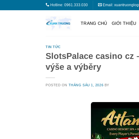
Skip
Hotline:
0961.333.030
Email:
xuantruonglog
to
content
TRANG CHỦ
GIỚI THIỆU
TIN TỨC
SlotsPalace casino cz
výše a výběry
POSTED ON
THÁNG SÁU 1, 2026
BY