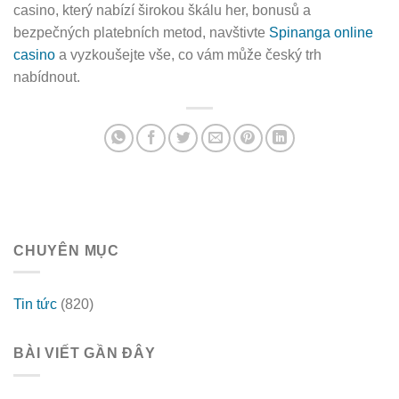
casino, který nabízí širokou škálu her, bonusů a
bezpečných platebních metod, navštivte
Spinanga online
casino
a vyzkoušejte vše, co vám může český trh
nabídnout.
CHUYÊN MỤC
Tin tức
(820)
BÀI VIẾT GẦN ĐÂY