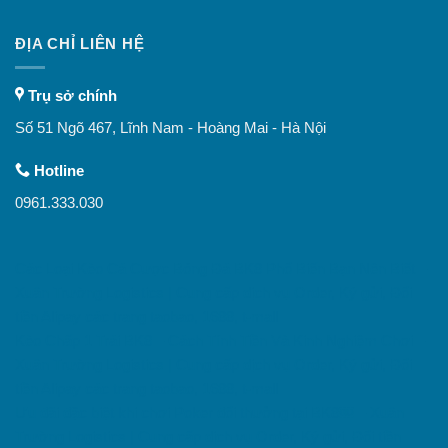
ĐỊA CHỈ LIÊN HỆ
Trụ sở chính
Số 51 Ngõ 467, Lĩnh Nam - Hoàng Mai - Hà Nội
Hotline
0961.333.030
Các Loại Kèo Cá Cược Bóng Đá BK8 Phổ Biến Bạn Nên Biết –
Xuân Trường Logistics | Cung cấp dịch vụ Order, Ký gửi, Đổi
tiền Alipay các trang taobao, 1688, t-mall
Kèo Chấp 1 Trái BK8 – Cách Tính Tiền Và Kinh Nghiệm Chơi –
Xuân Trường Logistics | Cung cấp dịch vụ Order, Ký gửi, Đổi
tiền Alipay các trang taobao, 1688, t-mall
Ưu đãi đặc biệt khi chơi Poker đổi thưởng tại BK8￼ – Xuân
Trường Logistics | Cung cấp dịch vụ Order, Ký gửi, Đổi tiền