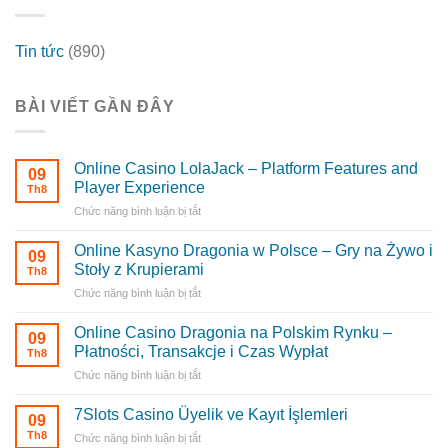
Tin tức
(890)
BÀI VIẾT GẦN ĐÂY
Online Casino LolaJack – Platform Features and
09
Player Experience
Th8
ở
Chức năng bình luận bị tắt
Online
Casino
Online Kasyno Dragonia w Polsce – Gry na Żywo i
09
LolaJack
Stoły z Krupierami
Th8
–
ở
Chức năng bình luận bị tắt
Platform
Online
Features
Kasyno
and
Online Casino Dragonia na Polskim Rynku –
09
Dragonia
Player
Płatności, Transakcje i Czas Wypłat
Th8
w
Experience
ở
Chức năng bình luận bị tắt
Polsce
Online
–
Casino
Gry
7Slots Casino Üyelik ve Kayıt İşlemleri
09
Dragonia
na
Th8
ở
Chức năng bình luận bị tắt
na
Żywo