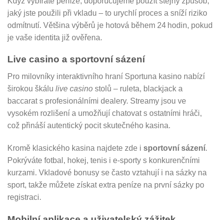
Když vybíráte peníze, doporučujeme použít stejný způsob,
jaký jste použili při vkladu – to urychlí proces a sníží riziko
odmítnutí. Většina výběrů je hotová během 24 hodin, pokud
je vaše identita již ověřena.
Live casino a sportovní sázení
Pro milovníky interaktivního hraní Sportuna kasino nabízí
širokou škálu
live casino
stolů – ruleta, blackjack a
baccarat s profesionálními dealery. Streamy jsou ve
vysokém rozlišení a umožňují chatovat s ostatními hráči,
což přináší autentický pocit skutečného kasina.
Kromě klasického kasina najdete zde i
sportovní sázení
.
Pokrýváte fotbal, hokej, tenis i e‑sporty s konkurenčními
kurzami. Vkladové bonusy se často vztahují i na sázky na
sport, takže můžete získat extra peníze na první sázky po
registraci.
Mobilní aplikace a uživatelský zážitek