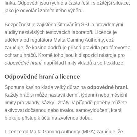
linka. Odpovědi jsou rychlé a často řeší i složitější situace,
jako je odvolání zamítnutého výběru.
Bezpečnost je zajištěna šifrováním SSL a pravidelnými
audity nezávislých testovacích laboratoří. Licence je
udělena od regulátora Malta Gaming Authority, což
zaručuje, že kasino dodržuje přísná pravidla pro férovost a
ochranu hráčů. Kromě toho jsou k dispozici nástroje pro
odpovědné hraní
, například limity vkladů a self‑exkluze.
Odpovědné hraní a licence
Sportuna kasino klade velký důraz na
odpovědné hraní
.
Každý hráč si může nastavit denní, týdenní nebo měsíční
limity pro vklady, sázky i ztráty. V případě potřeby můžete
aktivovat dočasnou nebo trvalou samovyloučení, která
blokuje přístup k účtu na zvolenou dobu.
Licence od Malta Gaming Authority (MGA) zaručuje, že