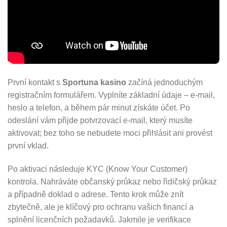
První kontakt s
Sportuna kasino
začíná jednoduchým
registračním formulářem. Vyplníte základní údaje – e‑mail,
heslo a telefon, a během pár minut získáte účet. Po
odeslání vám přijde potvrzovací e‑mail, který musíte
aktivovat; bez toho se nebudete moci přihlásit ani provést
první vklad.
Po aktivaci následuje KYC (Know Your Customer)
kontrola. Nahráváte občanský průkaz nebo řidičský průkaz
a případně doklad o adrese. Tento krok může znít
zbytečně, ale je klíčový pro ochranu vašich financí a
splnění licenčních požadavků. Jakmile je verifikace