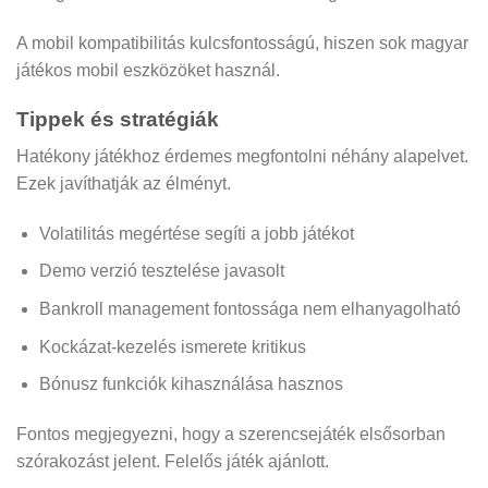
A mobil kompatibilitás kulcsfontosságú, hiszen sok magyar
játékos mobil eszközöket használ.
Tippek és stratégiák
Hatékony játékhoz érdemes megfontolni néhány alapelvet.
Ezek javíthatják az élményt.
Volatilitás megértése segíti a jobb játékot
Demo verzió tesztelése javasolt
Bankroll management fontossága nem elhanyagolható
Kockázat-kezelés ismerete kritikus
Bónusz funkciók kihasználása hasznos
Fontos megjegyezni, hogy a szerencsejáték elsősorban
szórakozást jelent. Felelős játék ajánlott.